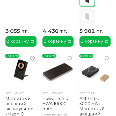
3 055 тг.
4 430 тг.
5 902 тг.
В корзину
В корзину
В корзину
В Алма-Ате
В Алма-Ате
В Алма-Ате
арт.
230437
арт.
EWA309
арт.
97166
Магнитный
Power Bank
AMPERE.
внешний
EWA 10000
5000 мАч
аккумулятор
mAh
Магнитный
«MagnIQ»,
внешний
Количество на