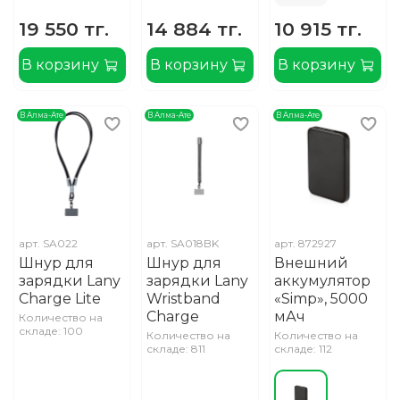
19 550 тг.
14 884 тг.
10 915 тг.
В корзину
В корзину
В корзину
В Алма-Ате
В Алма-Ате
В Алма-Ате
арт.
SA022
арт.
SA018BK
арт.
872927
Шнур для
Шнур для
Внешний
зарядки Lany
зарядки Lany
аккумулятор
Charge Lite
Wristband
«Simp», 5000
Charge
мАч
Количество на
складе: 100
Количество на
Количество на
складе: 811
складе: 112