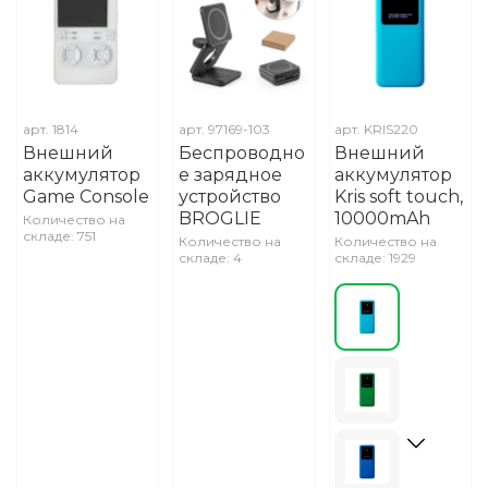
арт.
1814
арт.
97169-103
арт.
KRIS220
Внешний
Беспроводно
Внешний
аккумулятор
е зарядное
аккумулятор
Game Console
устройство
Kris soft touch,
BROGLIE
10000mAh
Количество на
складе: 751
Количество на
Количество на
складе: 4
складе: 1929