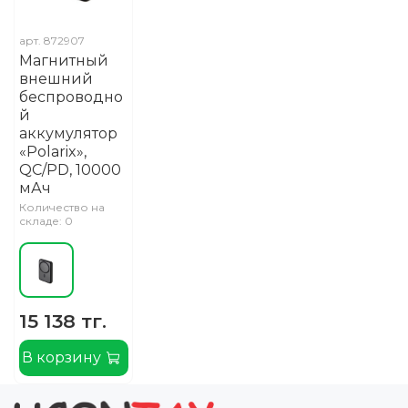
арт.
872907
Магнитный
внешний
беспроводно
й
аккумулятор
«Polarix»,
QC/PD, 10000
мАч
Количество на
складе: 0
15 138 тг.
В корзину