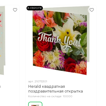
В ЕВРОПЕ
арт.
21075301
я
Herald квадратная
поздравительная открытка
Количество на складе: 10000