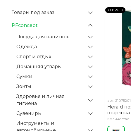
В ЕВРОПЕ
Товары под заказ
PFconcept
Посуда для напитков
Одежда
Спорт и отдых
Домашняя утварь
Сумки
Зонты
Здоровье и личная
арт.
21075201
гигиена
Herald п
открытка
Сувениры
Количество 
Инструменты и
автомобильные