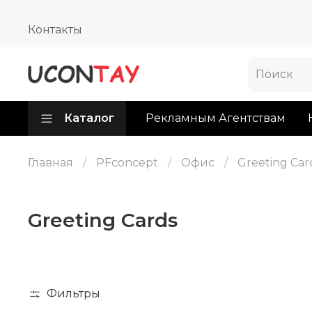
Контакты
Каталог
Рекламным Агентствам
Главная
PFconcept
Офис
Greeting Car
Greeting Cards
Фильтры