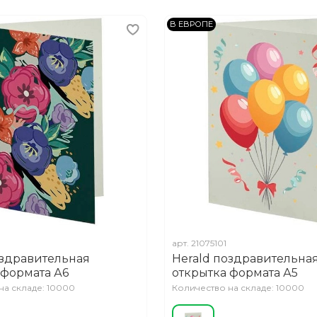
В ЕВРОПЕ
арт.
21075101
оздравительная
Herald поздравительна
 формата А6
открытка формата А5
на складе: 10000
Количество на складе: 10000