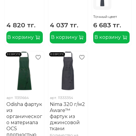
Точный цвет
4 820 тг.
4 037 тг.
6 683 тг.
В корзину
В корзину
В корзину
В ЕВРОПЕ
В ЕВРОПЕ
арт.
11351664
арт.
11333354
Odisha фартук
Nima 320 г/м2
из
Aware™
органическог
фартук из
о материала
джинсовой
OCS
ткани
плотностью
Количество на