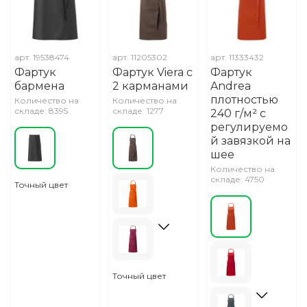
арт.
19538474
арт.
11205302
арт.
11333432
Фартук
Фартук Viera с
Фартук
бармена
2 карманами
Andrea
плотностью
Количество на
Количество на
складе: 8395
складе: 1277
240 г/м² с
регулируемо
й завязкой на
шее
Количество на
складе: 4750
Точный цвет
Точный цвет