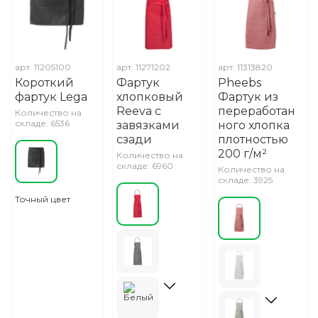
арт.
11205100
арт.
11271202
арт.
11313820
Короткий
Фартук
Pheebs
фартук Lega
хлопковый
Фартук из
Reeva с
переработан
Количество на
складе: 6536
завязками
ного хлопка
сзади
плотностью
200 г/м²
Количество на
складе: 6960
Количество на
складе: 3925
Точный цвет