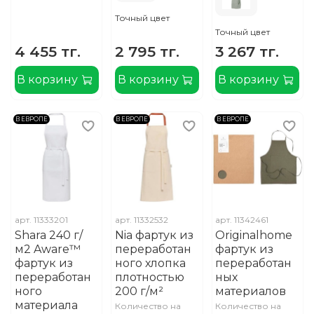
Точный цвет
Точный цвет
4 455 тг.
2 795 тг.
3 267 тг.
В корзину
В корзину
В корзину
В ЕВРОПЕ
В ЕВРОПЕ
В ЕВРОПЕ
арт.
11333201
арт.
11332532
арт.
11342461
Shara 240 г/
Nia фартук из
Originalhome
м2 Aware™
переработан
фартук из
фартук из
ного хлопка
переработан
переработан
плотностью
ных
ного
200 г/м²
материалов
материала
Количество на
Количество на