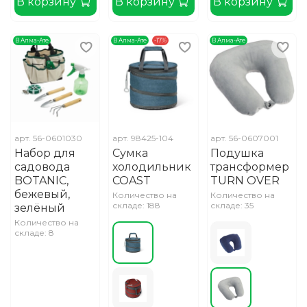
В корзину
В корзину
В корзину
В Алма-Ате
В Алма-Ате
-17%
В Алма-Ате
арт.
56-0601030
арт.
98425-104
арт.
56-0607001
Набор для
Сумка
Подушка
садовода
холодильник
трансформер
BOTANIC,
COAST
TURN OVER
бежевый,
Количество на
Количество на
складе: 188
складе: 35
зелёный
Количество на
складе: 8