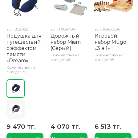
арт.
852022
арт.
11984700
арт.
10456506
Подушка для
Дорожный
Игровой
путешествий
набор Miami
набор Mugo
с эффектом
(Серый)
«3 в 1»
памяти
Количество на
Количество на
складе: 48
складе: 95
«Dream»
Количество на
складе: 29
9 470 тг.
4 070 тг.
6 513 тг.