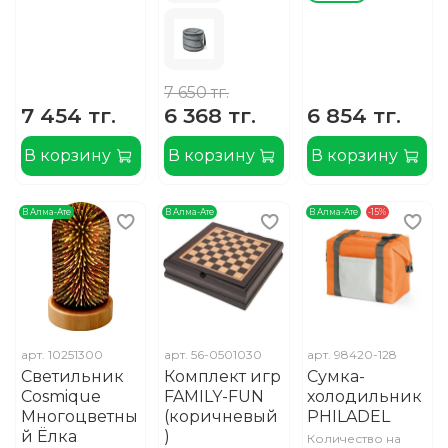
7 650 тг.
7 454 тг.
6 368 тг.
6 854 тг.
В корзину
В корзину
В корзину
В Алма-Ате
В Алма-Ате
В Алма-Ате
-15%
арт.
10251300
арт.
56-0501030
арт.
98420-128
Светильник
Комплект игр
Сумка-
Cosmique
FAMILY-FUN
холодильник
Многоцветны
(коричневый
PHILADEL
й Ёлка
)
Количество на