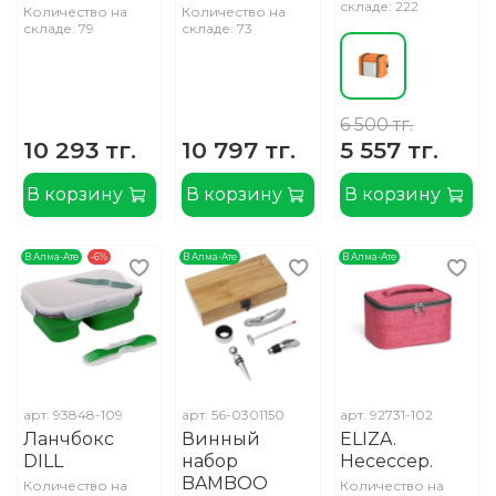
складе: 222
Количество на
Количество на
складе: 79
складе: 73
6 500 тг.
10 293 тг.
10 797 тг.
5 557 тг.
В корзину
В корзину
В корзину
В Алма-Ате
-6%
В Алма-Ате
В Алма-Ате
арт.
93848-109
арт.
56-0301150
арт.
92731-102
Ланчбокс
Винный
ELIZA.
DILL
набор
Несессер.
BAMBOO
Количество на
Количество на