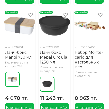
В Алма-Ате
В Алма-Ате
В Алма-Ате
арт.
11336101
арт.
11327290
арт.
11005400
Ланч-бокс
Ланч бокс
Набор Monte-
Mangi 750 мл
Mepal Cirqula
carlo для
1250 мл
настольных
Количество на
складе: 299
игр
Количество на
складе: 59
Количество на
складе: 59
4 078 тг.
11 243 тг.
8 963 тг.
В корзину
В корзину
В корзину