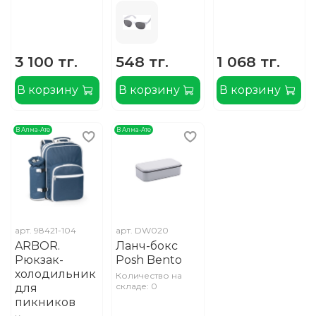
3 100 тг.
548 тг.
1 068 тг.
В корзину
В корзину
В корзину
В Алма-Ате
В Алма-Ате
арт.
98421-104
арт.
DW020
ARBOR.
Ланч-бокс
Рюкзак-
Posh Bento
холодильник
Количество на
складе: 0
для
пикников