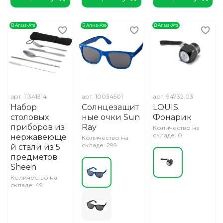
В Алма-Ате
В Алма-Ате
В Алма-Ате
арт.
11341314
арт.
10034501
арт.
94732.03
Набор
Солнцезащит
LOUIS.
столовых
ные очки Sun
Фонарик
приборов из
Ray
Количество на
складе: 0
нержавеюще
Количество на
складе: 299
й стали из 5
предметов
Sheen
Количество на
складе: 49