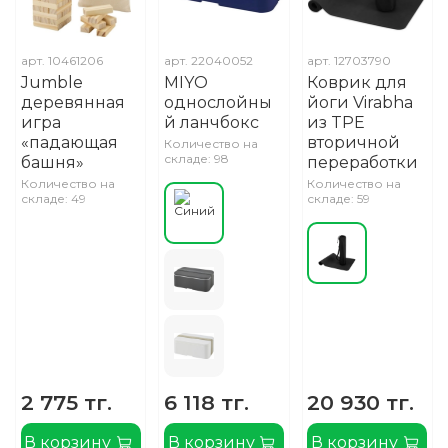
арт.
10461206
арт.
22040052
арт.
12703790
Jumble
MIYO
Коврик для
деревянная
однослойны
йоги Virabha
игра
й ланчбокс
из TPE
«падающая
вторичной
Количество на
складе: 98
башня»
переработки
Количество на
Количество на
складе: 49
складе: 59
2 775 тг.
6 118 тг.
20 930 тг.
В корзину
В корзину
В корзину