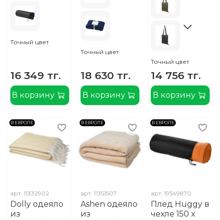
Точный цвет
Точный цвет
Точный цвет
16 349 тг.
18 630 тг.
14 756 тг.
В корзину
В корзину
В корзину
В ЕВРОПЕ
В ЕВРОПЕ
В ЕВРОПЕ
арт.
11332902
арт.
11351507
арт.
19549870
Dolly одеяло
Ashen одеяло
Плед Huggy в
из
из
чехле 150 x