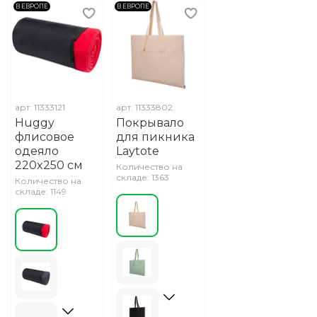
В ЕВРОПЕ
В ЕВРОПЕ
арт.
11333121
арт.
11333802
Huggy
Покрывало
флисовое
для пикника
одеяло
Laytote
220x250 см
Количество на
складе: 1363
Количество на
складе: 1149