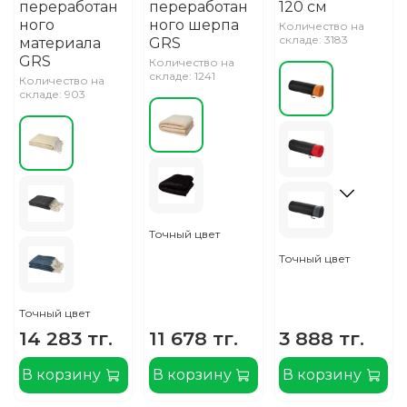
переработан
переработан
120 см
ного
ного шерпа
Количество на
складе: 3183
материала
GRS
GRS
Количество на
складе: 1241
Количество на
складе: 903
Точный цвет
Точный цвет
Точный цвет
14 283 тг.
11 678 тг.
3 888 тг.
В корзину
В корзину
В корзину