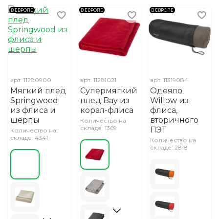
В ЕВРОПЕ
В ЕВРОПЕ
В ЕВРОПЕ
арт.
11280900
арт.
11281021
арт.
11319084
Мягкий плед
Супермягкий
Одеяло
Springwood
плед Bay из
Willow из
из флиса и
корал-флиса
флиса,
шерпы
вторичного
Количество на
складе: 1369
ПЭТ
Количество на
складе: 4341
Количество на
складе: 2818