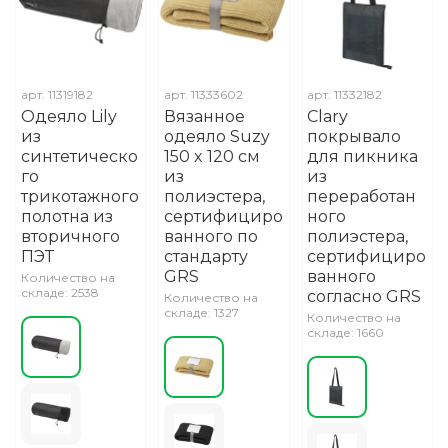
арт.
11319182
арт.
11333602
арт.
11332182
Одеяло Lily
Вязанное
Clary
из
одеяло Suzy
покрывало
синтетическо
150 x 120 см
для пикника
го
из
из
трикотажного
полиэстера,
переработан
полотна из
сертифициро
ного
вторичного
ванного по
полиэстера,
ПЭТ
стандарту
сертифициро
GRS
ванного
Количество на
складе: 2538
согласно GRS
Количество на
складе: 1327
Количество на
складе: 1660