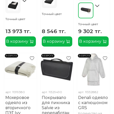
Точный цвет
Точный цвет
Точный цвет
13 973 тг.
8 546 тг.
9 302 тг.
В корзину
В корзину
В корзину
В ЕВРОПЕ
В ЕВРОПЕ
В ЕВРОПЕ
арт.
11319380
арт.
11329490
арт.
11332882
Мохеровое
Покрывало
Denali одеяло
одеяло из
для пикника
с капюшоном
вторичного
Salvie из
GRS
ПЭТ Ivy
переработан
Количество на