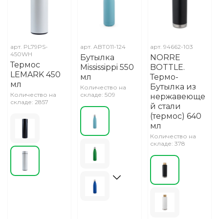
арт.
PL79PS-
арт.
ABT011-124
арт.
94662-103
450WH
Бутылка
NORRE
Термос
Mississippi 550
BOTTLE.
LEMARK 450
мл
Термо-
мл
Бутылка из
Количество на
Количество на
складе: 509
нержавеюще
складе: 2857
й стали
(термос) 640
мл
Количество на
складе: 378