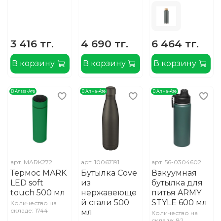
3 416 тг.
4 690 тг.
6 464 тг.
В корзину
В корзину
В корзину
В Алма-Ате
В Алма-Ате
В Алма-Ате
арт.
MARK272
арт.
10067191
арт.
56-0304602
Термос MARK
Бутылка Cove
Вакуумная
LED soft
из
бутылка для
touch 500 мл
нержавеюще
питья ARMY
й стали 500
STYLE 600 мл
Количество на
складе: 1744
мл
Количество на
складе: 82