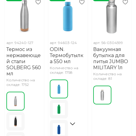
арт.
94240-127
арт.
94603-124
арт.
56-0304599
Термос из
ODIN.
Вакуумная
нержавеюще
Термобутылк
бутылка для
й стали
а 550 мл
питья JUMBO
SOLBERG 560
MILITARY 1л
Количество на
складе: 1758
мл
Количество на
складе: 81
Количество на
складе: 1752