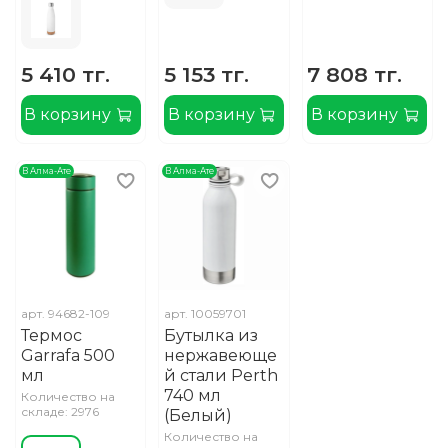
5 410 тг.
5 153 тг.
7 808 тг.
В корзину
В корзину
В корзину
В Алма-Ате
В Алма-Ате
арт.
94682-109
арт.
10059701
Термос
Бутылка из
Garrafa 500
нержавеюще
мл
й стали Perth
740 мл
Количество на
складе: 2976
(Белый)
Количество на