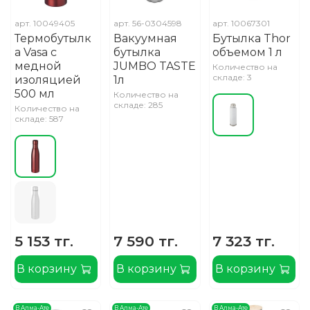
арт.
10049405
арт.
56-0304598
арт.
10067301
Термобутылк
Вакуумная
Бутылка Thor
а Vasa c
бутылка
объемом 1 л
медной
JUMBO TASTE
Количество на
складе: 3
изоляцией
1л
500 мл
Количество на
складе: 285
Количество на
складе: 587
5 153 тг.
7 590 тг.
7 323 тг.
В корзину
В корзину
В корзину
В Алма-Ате
В Алма-Ате
В Алма-Ате