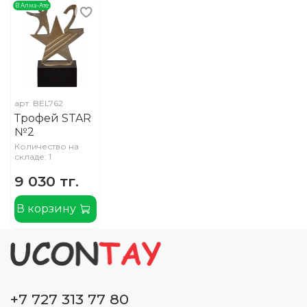
В Алма-Ате
арт.
BEL762
Трофей STAR
№2
Количество на
складе: 1
9 030 тг.
В корзину
+7 727 313 77 80