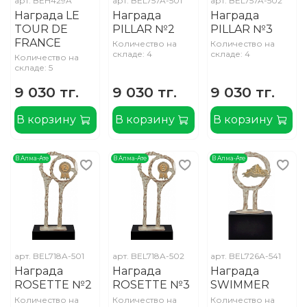
арт.
BEH429A
арт.
BEL757A-501
арт.
BEL757A-502
Награда LE
Награда
Награда
TOUR DE
PILLAR №2
PILLAR №3
FRANCE
Количество на
Количество на
складе: 4
складе: 4
Количество на
складе: 5
9 030 тг.
9 030 тг.
9 030 тг.
В корзину
В корзину
В корзину
В Алма-Ате
В Алма-Ате
В Алма-Ате
арт.
BEL718A-501
арт.
BEL718A-502
арт.
BEL726A-541
Награда
Награда
Награда
ROSETTE №2
ROSETTE №3
SWIMMER
Количество на
Количество на
Количество на