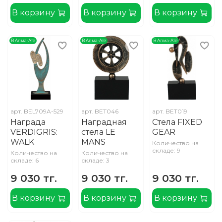
В корзину
В корзину
В корзину
В Алма-Ате
В Алма-Ате
В Алма-Ате
арт.
BEL709A-529
арт.
BET046
арт.
BET019
Награда
Наградная
Стела FIXED
VERDIGRIS:
стела LE
GEAR
WALK
MANS
Количество на
складе: 9
Количество на
Количество на
складе: 6
складе: 3
9 030 тг.
9 030 тг.
9 030 тг.
В корзину
В корзину
В корзину