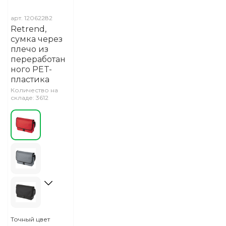
арт.
12062282
Retrend,
сумка через
плечо из
переработан
ного PET-
пластика
Количество на
складе: 3612
Точный цвет