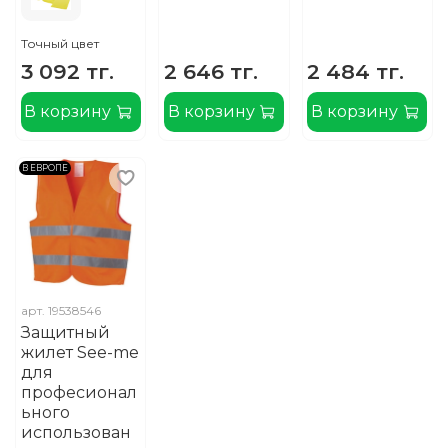
Точный цвет
3 092 тг.
2 646 тг.
2 484 тг.
В корзину
В корзину
В корзину
В ЕВРОПЕ
арт.
19538546
Защитный
жилет See-me
для
професионал
ьного
использован