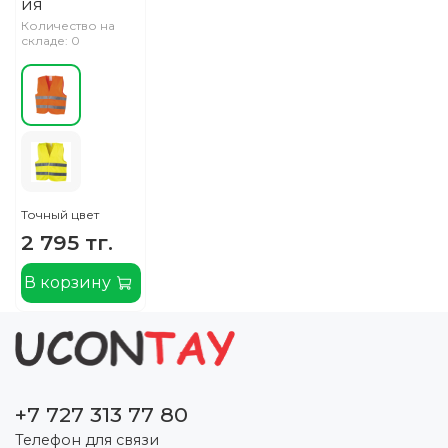
ия
Количество на
складе: 0
Точный цвет
2 795 тг.
В корзину
+7 727 313 77 80
Телефон для связи