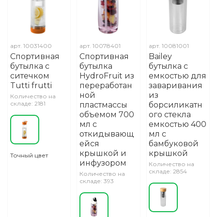
арт.
10031400
арт.
10078401
арт.
10081001
Спортивная
Спортивная
Bailey
бутылка с
бутылка
бутылка с
ситечком
HydroFruit из
емкостью для
Tutti frutti
переработан
заваривания
ной
из
Количество на
складе: 2181
пластмассы
борсиликатн
объемом 700
ого стекла
мл с
емкостью 400
откидывающ
мл с
ейся
бамбуковой
крышкой и
крышкой
Точный цвет
инфузором
Количество на
складе: 2854
Количество на
складе: 393