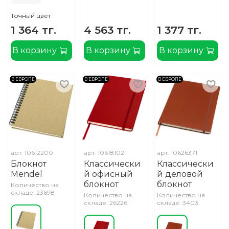
Точный цвет
1 364 тг.
4 563 тг.
1 377 тг.
В корзину
В корзину
В корзину
В ЕВРОПЕ
В ЕВРОПЕ
В ЕВРОПЕ
арт.
10612200
арт.
10618102
арт.
10626371
Блокнот
Классически
Классически
Mendel
й офисный
й деловой
блокнот
блокнот
Количество на
складе: 23698
Количество на
Количество на
складе: 26226
складе: 3403