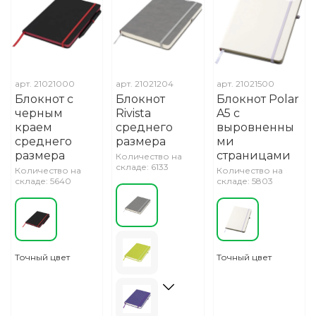
арт.
21021000
арт.
21021204
арт.
21021500
Блокнот с
Блокнот
Блокнот Polar
черным
Rivista
A5 с
краем
среднего
выровненны
среднего
размера
ми
размера
страницами
Количество на
складе: 6133
Количество на
Количество на
складе: 5640
складе: 5803
Точный цвет
Точный цвет