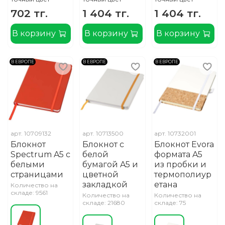
702 тг.
1 404 тг.
1 404 тг.
В корзину
В корзину
В корзину
В ЕВРОПЕ
В ЕВРОПЕ
В ЕВРОПЕ
арт.
10709132
арт.
10713500
арт.
10732001
Блокнот
Блокнот с
Блокнот Evora
Spectrum A5 с
белой
формата A5
белыми
бумагой A5 и
из пробки и
страницами
цветной
термополиур
закладкой
етана
Количество на
складе: 9561
Количество на
Количество на
складе: 21680
складе: 75