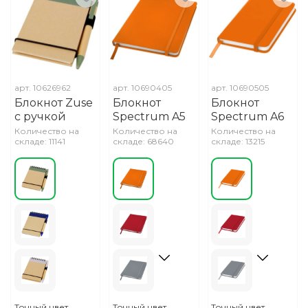
арт.
10626962
арт.
10690405
арт.
10690505
Блокнот Zuse
Блокнот
Блокнот
с ручкой
Spectrum A5
Spectrum A6
Количество на
Количество на
Количество на
складе: 11141
складе: 68640
складе: 13215
Точный цвет
Точный цвет
Точный цвет