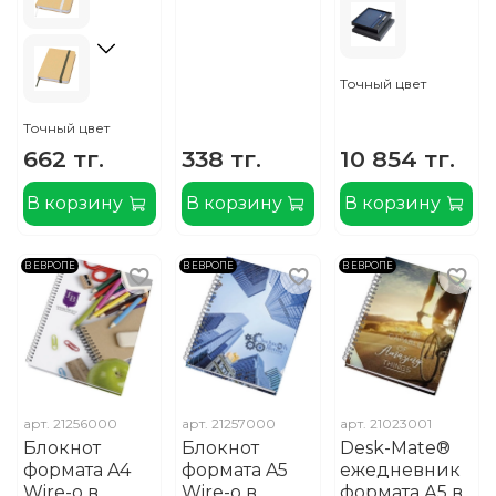
Точный цвет
Точный цвет
662 тг.
338 тг.
10 854 тг.
В корзину
В корзину
В корзину
В ЕВРОПЕ
В ЕВРОПЕ
В ЕВРОПЕ
арт.
21256000
арт.
21257000
арт.
21023001
Блокнот
Блокнот
Desk-Mate®
формата A4
формата A5
ежедневник
Wire-o в
Wire-o в
формата А5 в