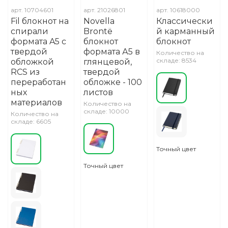
арт.
10704601
арт.
21026801
арт.
10618000
Fil блокнот на
Novella
Классически
спирали
Brontë
й карманный
формата A5 с
блокнот
блокнот
твердой
формата А5 в
Количество на
складе: 8534
обложкой
глянцевой,
RCS из
твердой
переработан
обложке - 100
ных
листов
материалов
Количество на
складе: 10000
Количество на
складе: 6605
Точный цвет
Точный цвет