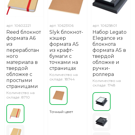
арт.
10602221
арт.
10625106
арт.
10625801
Reed блокнот
Slyk блокнот-
Набор Legato
формата А6
кэшер
Elegance из
из
формата А5
блокнота
переработан
из крафт-
формата А5 в
ного
бумаги с
твердой
материала в
точками на
обложке и
твердой
страницах
ручки-
обложке с
роллера
Количество на
складе: 18744
простыми
Количество на
складе: 1748
страницами
Количество на
складе: 8710
Точный цвет