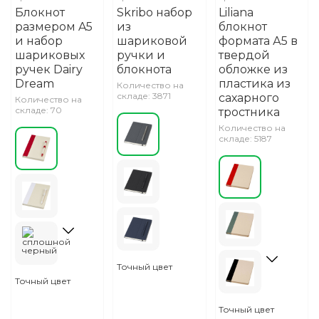
Блокнот
Skribo набор
Liliana
размером A5
из
блокнот
и набор
шариковой
формата А5 в
шариковых
ручки и
твердой
ручек Dairy
блокнота
обложке из
Dream
пластика из
Количество на
складе: 3871
сахарного
Количество на
складе: 70
тростника
Количество на
складе: 5187
Точный цвет
Точный цвет
Точный цвет