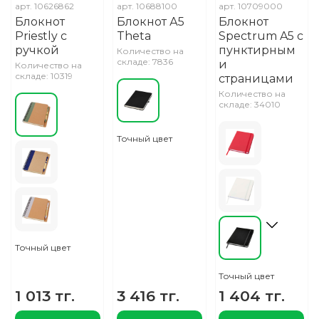
арт.
10626862
арт.
10688100
арт.
10709000
Блокнот
Блокнот А5
Блокнот
Priestly с
Theta
Spectrum A5 с
ручкой
пунктирным
Количество на
складе: 7836
и
Количество на
складе: 10319
страницами
Количество на
складе: 34010
Точный цвет
Точный цвет
Точный цвет
1 013 тг.
3 416 тг.
1 404 тг.