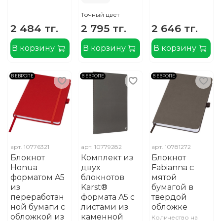
Точный цвет
2 484 тг.
2 795 тг.
2 646 тг.
В корзину
В корзину
В корзину
В ЕВРОПЕ
В ЕВРОПЕ
В ЕВРОПЕ
арт.
10776321
арт.
10779282
арт.
10781272
Блокнот
Комплект из
Блокнот
Honua
двух
Fabianna с
форматом A5
блокнотов
мятой
из
Karst®
бумагой в
переработан
формата A5 с
твердой
ной бумаги с
листами из
обложке
обложкой из
каменной
Количество на