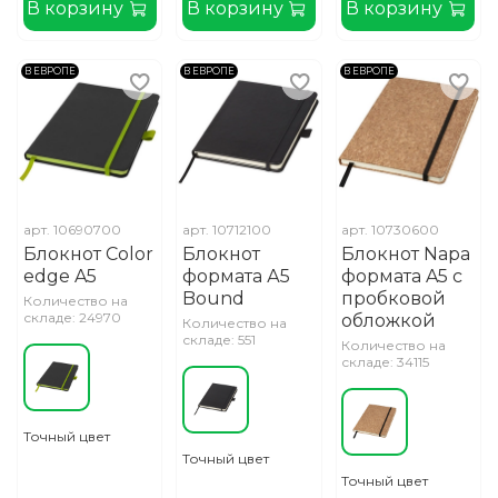
В корзину
В корзину
В корзину
В ЕВРОПЕ
В ЕВРОПЕ
В ЕВРОПЕ
арт.
10690700
арт.
10712100
арт.
10730600
Блокнот Color
Блокнот
Блокнот Napa
edge A5
формата А5
формата A5 с
Bound
пробковой
Количество на
складе: 24970
обложкой
Количество на
складе: 551
Количество на
складе: 34115
Точный цвет
Точный цвет
Точный цвет