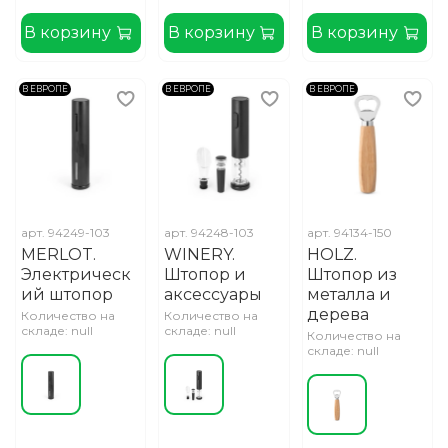
В корзину
В корзину
В корзину
В ЕВРОПЕ
В ЕВРОПЕ
В ЕВРОПЕ
арт.
94249-103
арт.
94248-103
арт.
94134-150
MERLOT.
WINERY.
HOLZ.
Электрическ
Штопор и
Штопор из
ий штопор
аксессуары
металла и
дерева
Количество на
Количество на
складе: null
складе: null
Количество на
складе: null