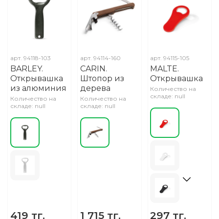
арт.
94118-103
арт.
94114-160
арт.
94115-105
BARLEY.
CARIN.
MALTE.
Oткрывашка
Штопор из
Oткрывашка
из алюминия
дерева
Количество на
складе: null
Количество на
Количество на
складе: null
складе: null
419 тг.
1 715 тг.
297 тг.