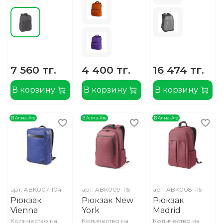
7 560 тг.
4 400 тг.
16 474 тг.
В корзину
В корзину
В корзину
В Алма-Ате
В Алма-Ате
В Алма-Ате
арт.
ABK007-104
арт.
ABK009-115
арт.
ABK008-115
Рюкзак
Рюкзак New
Рюкзак
Vienna
York
Madrid
Количество на
Количество на
Количество на