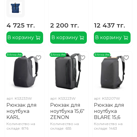
4 725 тг.
2 200 тг.
12 437 тг.
В корзину
В корзину
В корзину
В Алма-Ате
В Алма-Ате
В Алма-Ате
арт.
KS3233W
арт.
KS3223W
арт.
KS3207W
Рюкзак для
Рюкзак для
Рюкзак для
ноутбука
ноутбука 15,6"
ноутбука
KARL
ZENON
BLARE 15,6
Количество на
Количество на
Количество на
складе: 876
складе: 655
складе: 1463