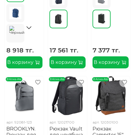
8 918 тг.
17 561 тг.
7 377 тг.
В корзину
В корзину
В корзину
В Алма-Ате
В Алма-Ате
В Алма-Ате
арт.
92081-123
арт.
12021700
арт.
12030100
BROOKLYN.
Рюкзак Vault
Рюкзак
Рюкзак для
для ноутбука
Campster 15"