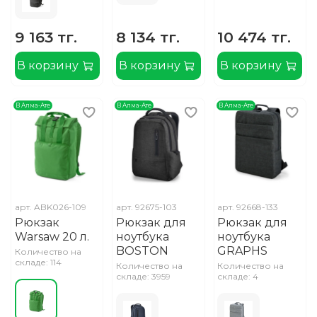
9 163 тг.
8 134 тг.
10 474 тг.
В корзину
В корзину
В корзину
В Алма-Ате
В Алма-Ате
В Алма-Ате
арт.
ABK026-109
арт.
92675-103
арт.
92668-133
Рюкзак
Рюкзак для
Рюкзак для
Warsaw 20 л.
ноутбука
ноутбука
BOSTON
GRAPHS
Количество на
складе: 114
Количество на
Количество на
складе: 3959
складе: 4