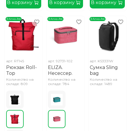
В корзину
В корзину
В корзину
В Алма-Ате
В Алма-Ате
В Алма-Ате
арт.
RT145
арт.
92731-102
арт.
KS3331W
Рюкзак Roll-
ELIZA.
Сумка Sling
Top
Несессер.
bag
Количество на
Количество на
Количество на
складе: 809
складе: 784
складе: 1489