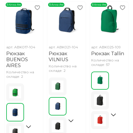
В Алма-Ате
В Алма-Ате
В Алма-Ате
арт.
ABK017-104
арт.
ABK021-104
арт.
ABK025-109
Рюкзак
Рюкзак
Рюкзак Tallin
BUENOS
VILNIUS
Количество на
складе: 57
AIRES
Количество на
складе: 2
Количество на
складе: 2