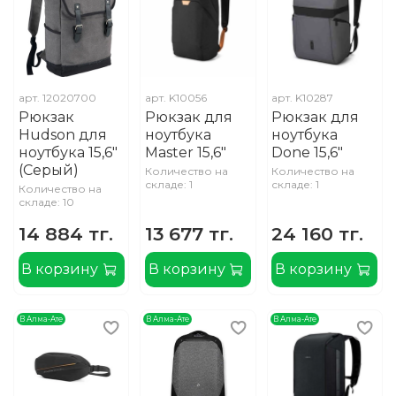
арт.
12020700
арт.
K10056
арт.
K10287
Рюкзак
Рюкзак для
Рюкзак для
Hudson для
ноутбука
ноутбука
ноутбука 15,6"
Master 15,6"
Done 15,6"
(Серый)
Количество на
Количество на
складе: 1
складе: 1
Количество на
складе: 10
14 884 тг.
13 677 тг.
24 160 тг.
В корзину
В корзину
В корзину
В Алма-Ате
В Алма-Ате
В Алма-Ате