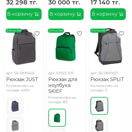
32 298 тг.
30 000 тг.
17 140 тг.
В корзину
В корзину
В корзину
В Алма-Ате
В Алма-Ате
В Алма-Ате
арт.
56-0819646
арт.
92622-109
арт.
56-0819627
Рюкзак JUST
Рюкзак для
Рюкзак SPLIT
ноутбука
Количество на
Количество на
складе: 4474
складе: 7
SKIEF
Количество на
складе: 83