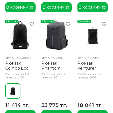
В корзину
В корзину
В корзину
В Алма-Ате
В Алма-Ате
В Алма-Ате
арт.
UM023BKBK
арт.
UM001BK
арт.
UM029BK
Рюкзак
Рюкзак
Рюкзак
Combo Eco
Phantom
Venturer
Количество на
Количество на
Количество на
складе: 409
складе: 921
складе: 408
11 414 тг.
33 775 тг.
18 041 тг.