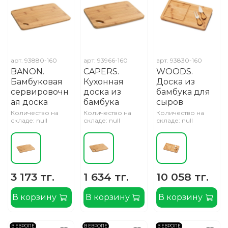
арт.
93880-160
арт.
93966-160
арт.
93830-160
BANON.
CAPERS.
WOODS.
Бамбуковая
Кухонная
Доска из
сервировочн
доска из
бамбука для
ая доска
бамбука
сыров
Количество на
Количество на
Количество на
складе: null
складе: null
складе: null
3 173 тг.
1 634 тг.
10 058 тг.
В корзину
В корзину
В корзину
В ЕВРОПЕ
В ЕВРОПЕ
В ЕВРОПЕ