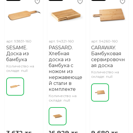
арт.
93831-160
арт.
94321-160
арт.
94260-160
SESAME.
PASSARD.
CARAWAY.
Доска из
Хлебная
Бамбуковая
бамбука
доска из
сервировочн
бамбука с
ая доска
Количество на
складе: null
ножом из
Количество на
складе: null
нержавеюще
й стали в
комплекте
Количество на
складе: null
3 632 тг.
16 929 тг.
9 680 тг.