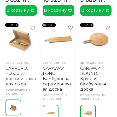
В корзину
В корзину
В корзину
В ЕВРОПЕ
В ЕВРОПЕ
В ЕВРОПЕ
арт.
94028-160
арт.
94258-160
арт.
94259-160
CAPPERO.
CARAWAY
CARAWAY
Набор из
LONG.
ROUND.
доски и ножа
Бамбуковая
Круглая
для сыра
сервировочн
бамбуковая
ая доска
доска
Количество на
складе: null
Количество на
Количество на
складе: null
складе: null