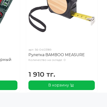
арт.
56-0403189
Рулетка BAMBOO MEASURE
ёрный
Количество на складе: 0
1 910 тг.
В корзину