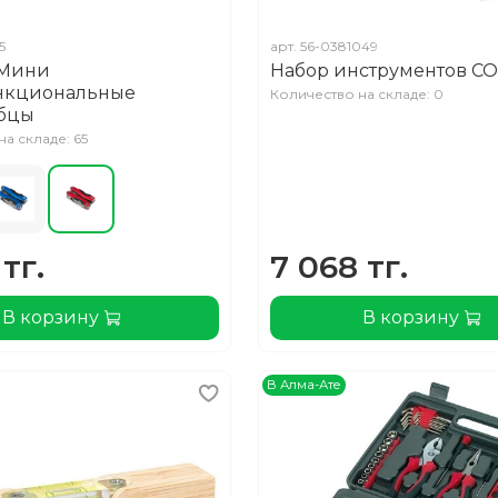
5
арт.
56-0381049
 Мини
Набор инструментов C
нкциональные
Количество на складе: 0
убцы
а складе: 65
тг.
7 068 тг.
В корзину
В корзину
В Алма-Ате