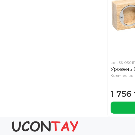
арт.
56-03011
Уровень
Количество 
1 756 