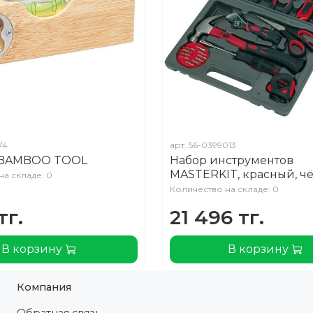
74
арт.
56-0399013
 BAMBOO TOOL
Набор инструментов
MASTERKIT, красный, ч
на складе: 0
Количество на складе: 0
тг.
21 496 тг.
В корзину
В корзину
Компания