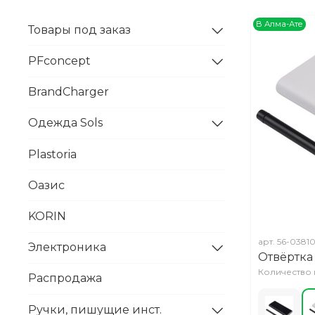
В Алма-Ате
Товары под заказ
PFconcept
BrandCharger
Одежда Sols
Plastoria
Оазис
KORIN
арт.
56-0381
Электроника
Отвёртка
Количество н
Распродажа
Ручки, пишущие инст.