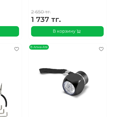
2 650 тг.
1 737 тг.
В корзину
В Алма-Ате