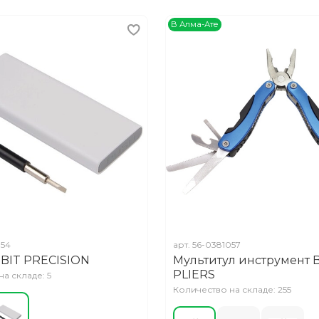
В Алма-Ате
054
арт.
56-0381057
 BIT PRECISION
Мультитул инструмент 
PLIERS
а складе: 5
Количество на складе: 255