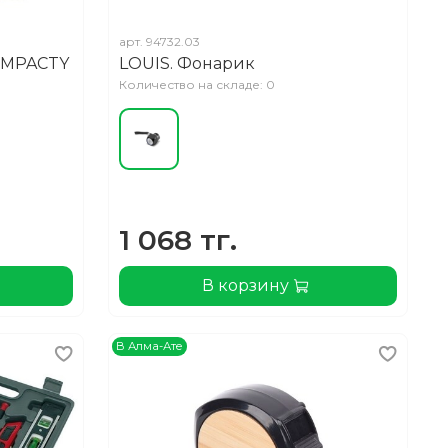
арт.
94732.03
OMPACTY
LOUIS. Фонарик
Количество на складе: 0
1 068 тг.
В корзину
В Алма-Ате