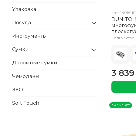
Упаковка
арт.
94016-10
DUNITO.
Посуда
многофу
плоског
Инструменты
Количество н
Сумки
Дорожные сумки
3 839 
Чемоданы
ЭКО
Soft Touch
В Алма-Ате