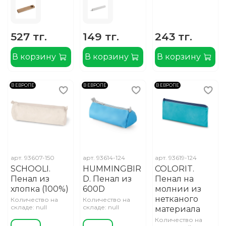
527 тг.
149 тг.
243 тг.
В корзину
В корзину
В корзину
В ЕВРОПЕ
В ЕВРОПЕ
В ЕВРОПЕ
арт.
93607-150
арт.
93614-124
арт.
93619-124
SCHOOLI.
HUMMINGBIR
COLORIT.
Пенал из
D. Пенал из
Пенал на
хлопка (100%)
600D
молнии из
нетканого
Количество на
Количество на
складе: null
складе: null
материала
Количество на