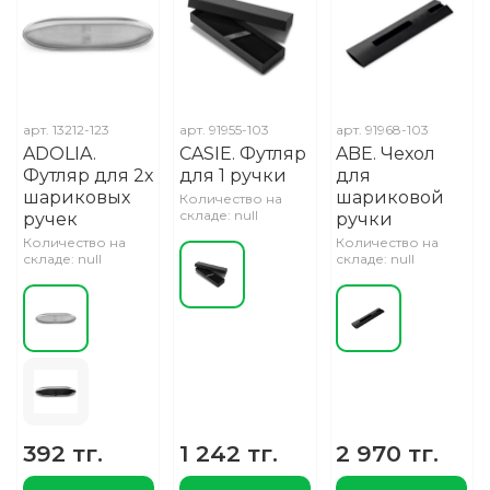
арт.
13212-123
арт.
91955-103
арт.
91968-103
ADOLIA.
CASIE. Футляр
ABE. Чехол
Футляр для 2х
для 1 ручки
для
шариковых
шариковой
Количество на
складе: null
ручек
ручки
Количество на
Количество на
складе: null
складе: null
392 тг.
1 242 тг.
2 970 тг.