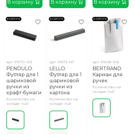
В корзину
В корзину
В корзину
В ЕВРОПЕ
В ЕВРОПЕ
В ЕВРОПЕ
арт.
91970-103
арт.
91973-147
арт.
91608-106
PENDULO.
LELLO.
BERTRAND.
Футляр для 1
Футляр для 1
Карман для
шариковой
шариковой
ручек
ручки из
ручки из
Количество на
складе: null
крафт-бумаги
картона
Количество на
Количество на
складе: null
складе: null