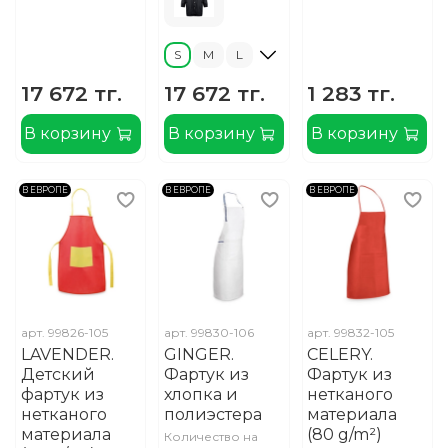
S
M
L
17 672 тг.
17 672 тг.
1 283 тг.
В корзину
В корзину
В корзину
В ЕВРОПЕ
В ЕВРОПЕ
В ЕВРОПЕ
арт.
99826-105
арт.
99830-106
арт.
99832-105
LAVENDER.
GINGER.
CELERY.
Детский
Фартук из
Фартук из
фартук из
хлопка и
нетканого
нетканого
полиэстера
материала
материала
(80 g/m²)
Количество на