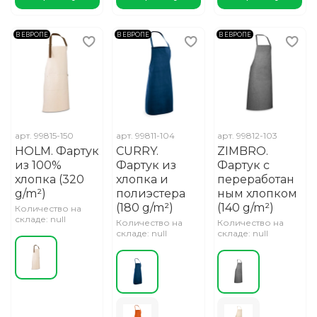
В ЕВРОПЕ
В ЕВРОПЕ
В ЕВРОПЕ
арт.
99815-150
арт.
99811-104
арт.
99812-103
HOLM. Фартук
CURRY.
ZIMBRO.
из 100%
Фартук из
Фартук с
хлопка (320
хлопка и
переработан
g/m²)
полиэстера
ным хлопком
(180 g/m²)
(140 g/m²)
Количество на
складе: null
Количество на
Количество на
складе: null
складе: null