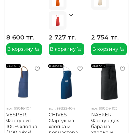
8 600 тг.
2 727 тг.
2 754 тг.
В корзину
В корзину
В корзину
В ЕВРОПЕ
В ЕВРОПЕ
В ЕВРОПЕ
арт.
99816-104
арт.
99822-104
арт.
99824-103
VESPER.
CHIVES.
NAEKER.
Фартук из
Фартук из
Фартук для
100% хлопка
хлопка и
бара из
(300 g/m²)
полиэстера
хлопка и