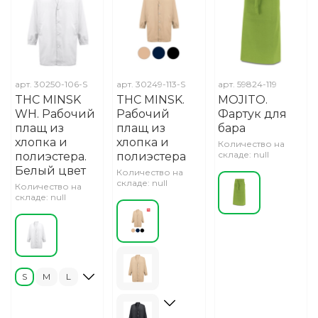
арт.
30250-106-S
арт.
30249-113-S
арт.
59824-119
THC MINSK
THC MINSK.
MOJITO.
WH. Рабочий
Рабочий
Фартук для
плащ из
плащ из
бара
хлопка и
хлопка и
Количество на
складе: null
полиэстера.
полиэстера
Белый цвет
Количество на
складе: null
Количество на
складе: null
S
M
L