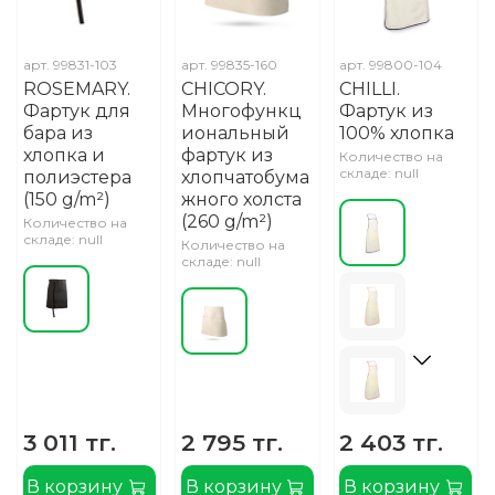
арт.
99831-103
арт.
99835-160
арт.
99800-104
ROSEMARY.
CHICORY.
CHILLI.
Фартук для
Многофункц
Фартук из
бара из
иональный
100% хлопка
хлопка и
фартук из
Количество на
складе: null
полиэстера
хлопчатобума
(150 g/m²)
жного холста
(260 g/m²)
Количество на
складе: null
Количество на
складе: null
3 011 тг.
2 795 тг.
2 403 тг.
В корзину
В корзину
В корзину