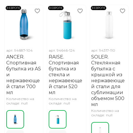
В ЕВРОПЕ
В ЕВРОПЕ
В ЕВРОПЕ
арт.
94687-104
арт.
94646-124
арт.
94317-110
ANCER.
RAISE.
SOLER.
Спортивная
Спортивная
Стеклянная
бутылка из AS
бутылка из
бутылка с
и
стекла и
крышкой из
нержавеюще
нержавеюще
нержавеюще
й стали 700
й стали 520
й стали для
мл
мл
сублимации
объемом 500
Количество на
Количество на
складе: null
складе: null
мл
Количество на
складе: null