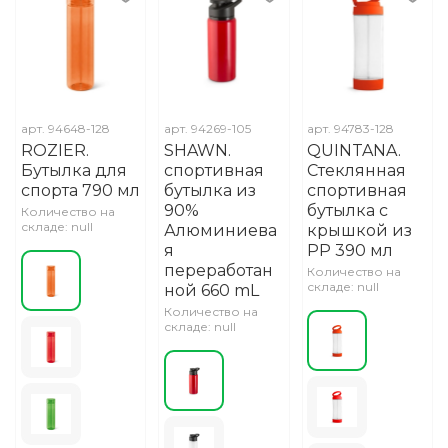
арт.
94648-128
арт.
94269-105
арт.
94783-128
ROZIER.
SHAWN.
QUINTANA.
Бутылка для
спортивная
Стеклянная
спорта 790 мл
бутылка из
спортивная
90%
бутылка с
Количество на
складе: null
Алюминиева
крышкой из
я
PP 390 мл
переработан
Количество на
складе: null
ной 660 mL
Количество на
складе: null