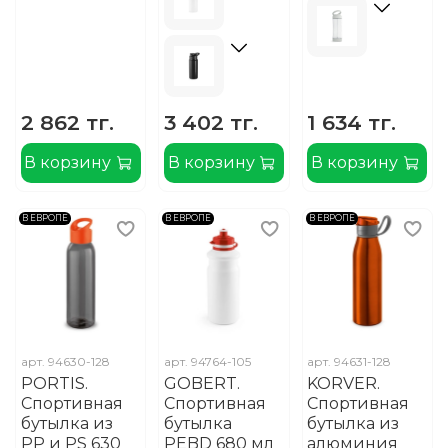
2 862 тг.
3 402 тг.
1 634 тг.
В корзину
В корзину
В корзину
В ЕВРОПЕ
В ЕВРОПЕ
В ЕВРОПЕ
арт.
94630-128
арт.
94764-105
арт.
94631-128
PORTIS.
GOBERT.
KORVER.
Спортивная
Спортивная
Спортивная
бутылка из
бутылка
бутылка из
PP и PS 630
PEBD 680 мл
алюминия