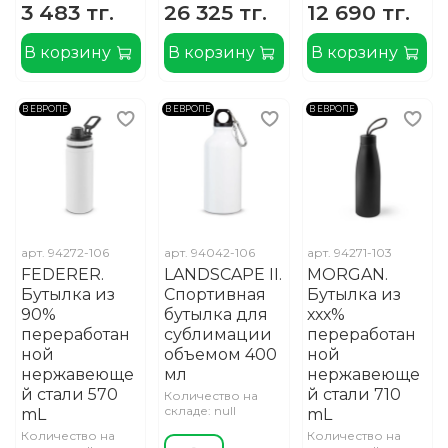
3 483 тг.
26 325 тг.
12 690 тг.
В корзину
В корзину
В корзину
В ЕВРОПЕ
В ЕВРОПЕ
В ЕВРОПЕ
арт.
94272-106
арт.
94042-106
арт.
94271-103
FEDERER.
LANDSCAPE II.
MORGAN.
Бутылка из
Спортивная
Бутылка из
90%
бутылка для
ххх%
переработан
сублимации
переработан
ной
объемом 400
ной
нержавеюще
мл
нержавеюще
й стали 570
й стали 710
Количество на
складе: null
mL
mL
Количество на
Количество на