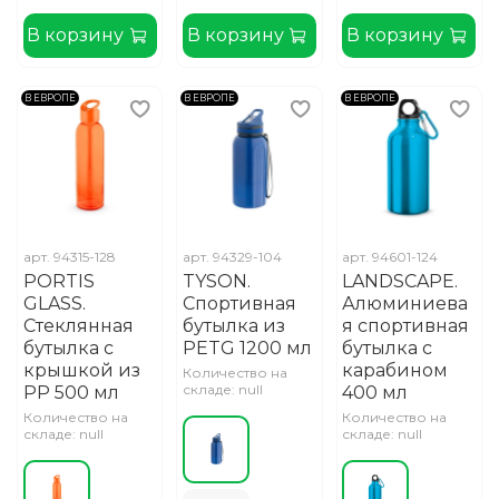
В корзину
В корзину
В корзину
В ЕВРОПЕ
В ЕВРОПЕ
В ЕВРОПЕ
арт.
94315-128
арт.
94329-104
арт.
94601-124
PORTIS
TYSON.
LANDSCAPE.
GLASS.
Спортивная
Алюминиева
Стеклянная
бутылка из
я спортивная
бутылка с
PETG 1200 мл
бутылка с
крышкой из
карабином
Количество на
складе: null
PP 500 мл
400 мл
Количество на
Количество на
складе: null
складе: null