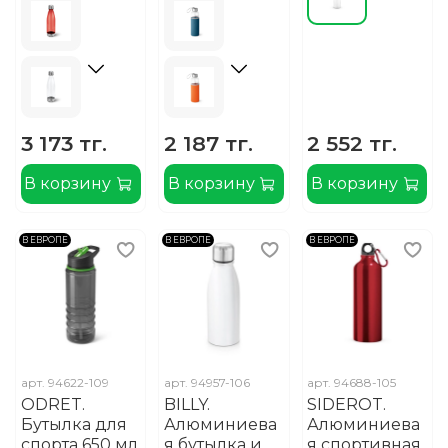
3 173 тг.
2 187 тг.
2 552 тг.
В корзину
В корзину
В корзину
В ЕВРОПЕ
В ЕВРОПЕ
В ЕВРОПЕ
арт.
94622-109
арт.
94957-106
арт.
94688-105
ODRET.
BILLY.
SIDEROT.
Бутылка для
Алюминиева
Алюминиева
спорта 650 мл
я бутылка и
я спортивная