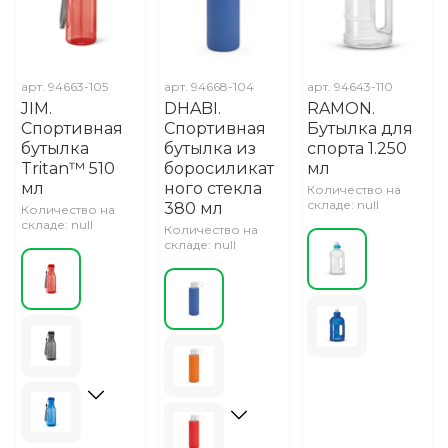
арт.
94663-105
арт.
94668-104
арт.
94643-110
JIM.
DHABI.
RAMON.
Спортивная
Спортивная
Бутылка для
бутылка
бутылка из
спорта 1.250
Tritan™ 510
боросиликат
мл
мл
ного стекла
Количество на
складе: null
380 мл
Количество на
складе: null
Количество на
складе: null