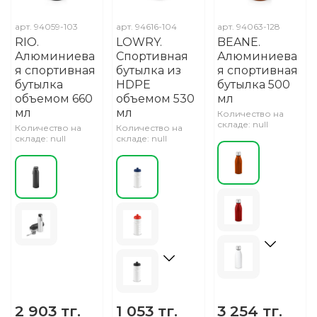
арт.
94059-103
арт.
94616-104
арт.
94063-128
RIO.
LOWRY.
BEANE.
Алюминиева
Спортивная
Алюминиева
я спортивная
бутылка из
я спортивная
бутылка
HDPE
бутылка 500
объемом 660
объемом 530
мл
мл
мл
Количество на
складе: null
Количество на
Количество на
складе: null
складе: null
2 903 тг.
1 053 тг.
3 254 тг.