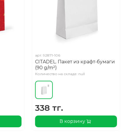
арт.
92871-106
CITADEL. Пакет из крафт-бумаги
(90 g/m²)
Количество на складе: null
338 тг.
В корзину