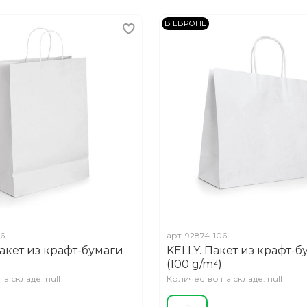
В ЕВРОПЕ
06
арт.
92874-106
акет из крафт-бумаги
KELLY. Пакет из крафт-б
(100 g/m²)
а складе: null
Количество на складе: null