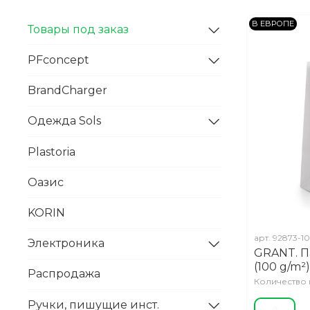
В ЕВРОПЕ
Товары под заказ
PFconcept
BrandCharger
Одежда Sols
Plastoria
Оазис
KORIN
арт.
92873-1
Электроника
GRANT. П
(100 g/m²)
Распродажа
Количество н
Ручки, пишущие инст.