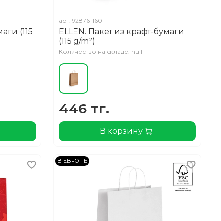
арт.
92876-160
аги (115
ELLEN. Пакет из крафт-бумаги
(115 g/m²)
Количество на складе: null
446 тг.
В корзину
В ЕВРОПЕ