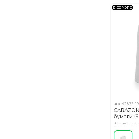
В ЕВРОПЕ
арт.
92872-1
CABAZON.
бумаги (9
Количество н