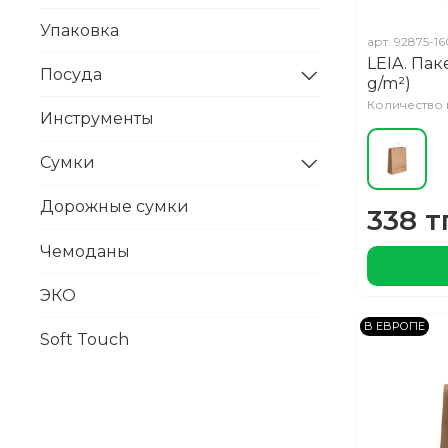
Упаковка
арт.
92875-16
LEIA. Пак
Посуда
g/m²)
Количество н
Инструменты
Сумки
Дорожные сумки
338 т
Чемоданы
ЭКО
В ЕВРОПЕ
Soft Touch