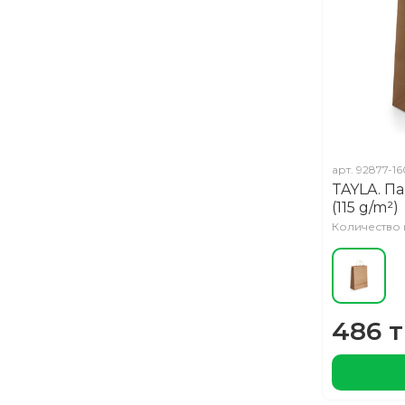
арт.
92877-16
TAYLA. Па
(115 g/m²)
Количество н
486 т