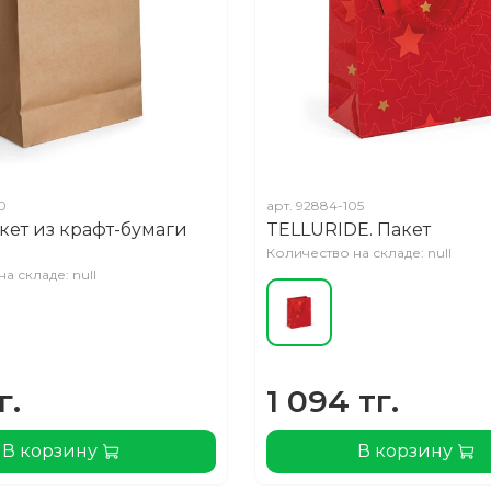
0
арт.
92884-105
кет из крафт-бумаги
TELLURIDE. Пакет
Количество на складе: null
а складе: null
г.
1 094 тг.
В корзину
В корзину