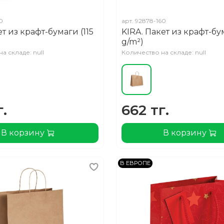
0
арт.
92878-160
ет из крафт-бумаги (115
KIRA. Пакет из крафт-бум
g/m²)
а складе: null
Количество на складе: null
г.
662 тг.
В корзину
В корзину
В ЕВРОПЕ