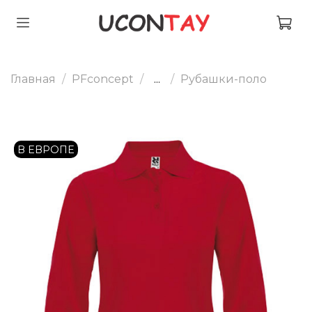
Главная
PFconcept
...
Рубашки-поло
В ЕВРОПЕ