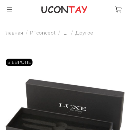
Главная
PFconcept
...
Другое
В ЕВРОПЕ