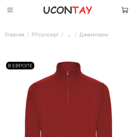
Главная
PFconcept
...
Джемперы
В ЕВРОПЕ