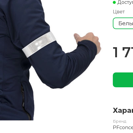
Досту
Цвет
Бел
1 7
Хара
Бренд
PFconc