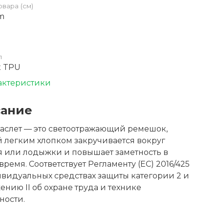
овара (см)
cm
л
к TPU
актеристики
ание
аслет — это светоотражающий ремешок,
 легким хлопком закручивается вокруг
я или лодыжки и повышает заметность в
время. Соответствует Регламенту (ЕС) 2016/425
видуальных средствах защиты категории 2 и
нию II об охране труда и технике
ности.