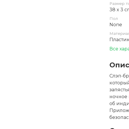
Размер т
38 x 3 
Пол
None
Материа
Пласти
Все хар
Опис
Слэп-бр
который
запясть
ночное 
об инди
Приложе
безопас