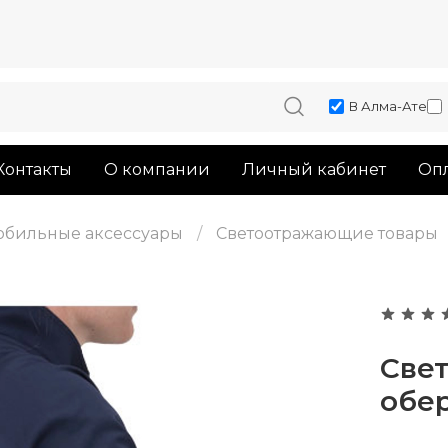
В Алма-Ате
Контакты
О компании
Личный кабинет
Опл
обильные аксессуары
Светоотражающие товары
Све
обер