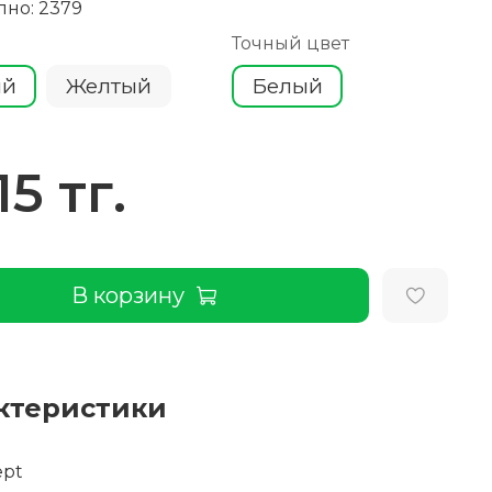
пно: 2379
Точный цвет
ый
Желтый
Белый
15 тг.
В корзину
ктеристики
ept