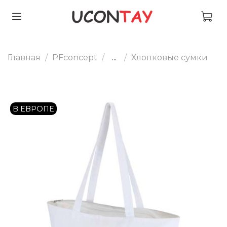
Главная
PFconcept
...
Хлопковые сумки
В ЕВРОПЕ