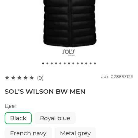
арт.
02889312S
(0)
SOL'S WILSON BW MEN
Цвет
Black
Royal blue
French navy
Metal grey