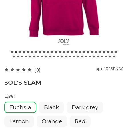
арт.
13251140S
(0)
SOL'S SLAM
Цвет
Fuchsia
Black
Dark grey
Lemon
Orange
Red