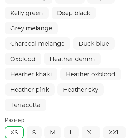
Kelly green
Deep black
Grey melange
Charcoal melange
Duck blue
Oxblood
Heather denim
Heather khaki
Heather oxblood
Heather pink
Heather sky
Terracotta
Размер
XS
S
M
L
XL
XXL