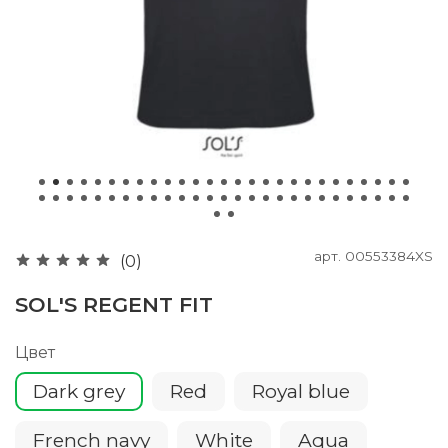
арт.
00553384XS
(0)
SOL'S REGENT FIT
Цвет
Dark grey
Red
Royal blue
French navy
White
Aqua