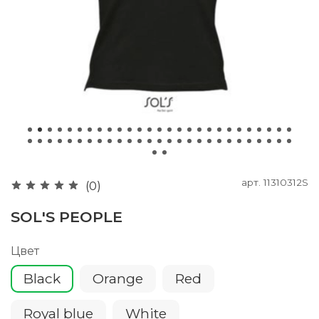
арт.
11310312S
(0)
SOL'S PEOPLE
Цвет
Black
Orange
Red
Royal blue
White