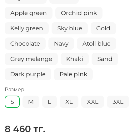
Apple green
Orchid pink
Kelly green
Sky blue
Gold
Chocolate
Navy
Atoll blue
Grey melange
Khaki
Sand
Dark purple
Pale pink
Размер
S
M
L
XL
XXL
3XL
8 460 тг.