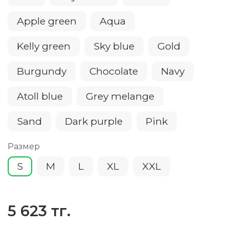
Apple green
Aqua
Kelly green
Sky blue
Gold
Burgundy
Chocolate
Navy
Atoll blue
Grey melange
Sand
Dark purple
Pink
Размер
S
M
L
XL
XXL
5 623 тг.