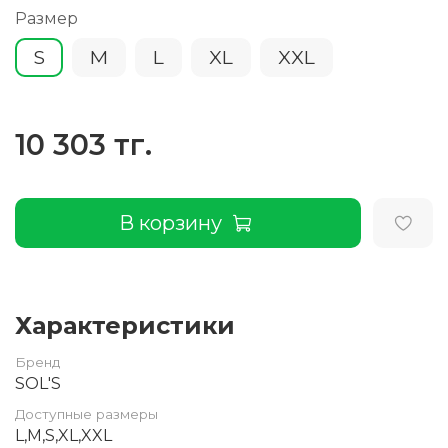
Размер
S
M
L
XL
XXL
10 303 тг.
В корзину
Характеристики
Бренд
SOL'S
Доступные размеры
L,M,S,XL,XXL