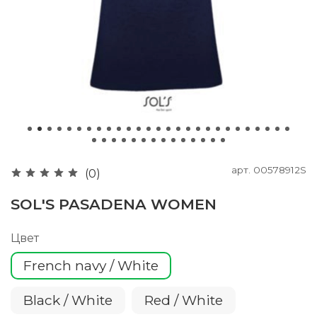
арт.
00578912S
(0)
SOL'S PASADENA WOMEN
Цвет
French navy / White
Black / White
Red / White