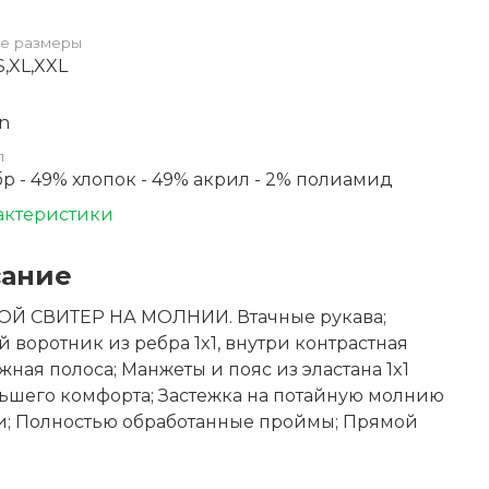
е размеры
S,XL,XXL
n
л
бр - 49% хлопок - 49% акрил - 2% полиамид
актеристики
ание
Й СВИТЕР НА МОЛНИИ. Втачные рукава;
 воротник из ребра 1x1, внутри контрастная
жная полоса; Манжеты и пояс из эластана 1x1
ьшего комфорта; Застежка на потайную молнию
и; Полностью обработанные проймы; Прямой