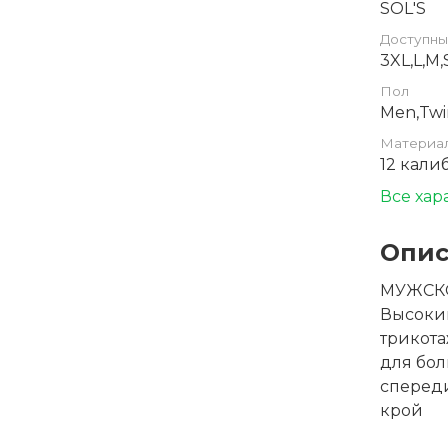
SOL'S
Доступны
3XL,L,M,
Пол
Men,Twi
Материа
12 кали
Все хар
Опис
МУЖСКО
Высокий
трикота
для бол
сперед
крой