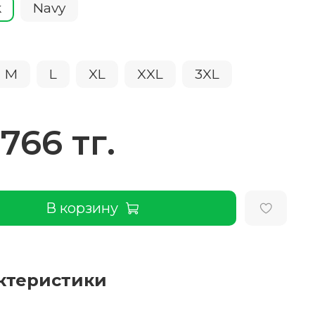
k
Navy
M
L
XL
XXL
3XL
 766 тг.
В корзину
ктеристики