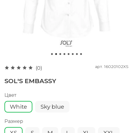
арт.
16020102XS
(0)
SOL'S EMBASSY
Цвет
White
Sky blue
Размер
XS
S
M
L
XL
XXL