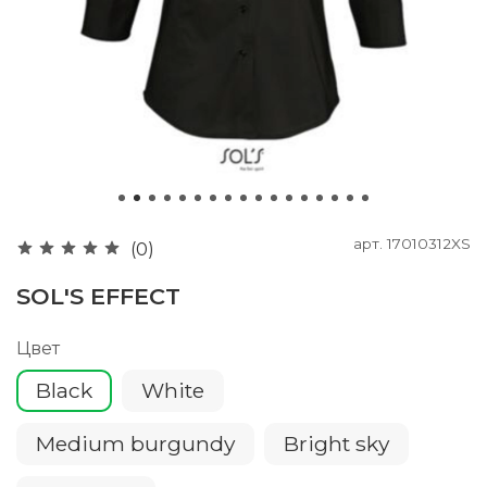
арт.
17010312XS
(0)
SOL'S EFFECT
Цвет
Black
White
Medium burgundy
Bright sky