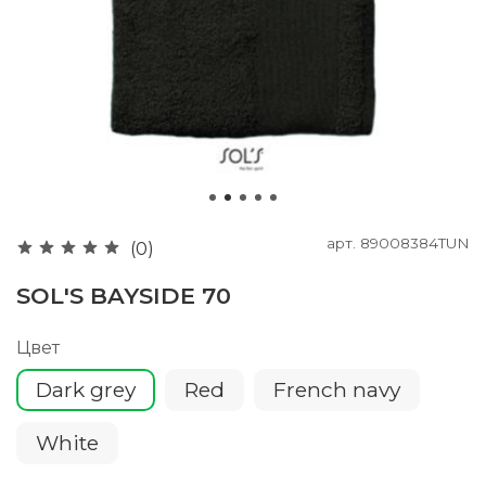
арт.
89008384TUN
(0)
SOL'S BAYSIDE 70
Цвет
Dark grey
Red
French navy
White