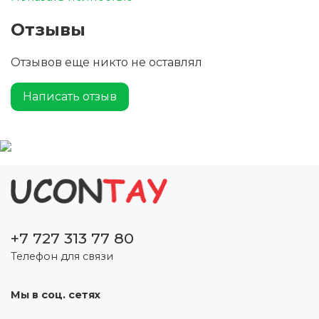
написание. Для использования со сменными
шариковыми и гелевыми стержнями QUINK. В
Отзывы
комплект входят один картридж и подарочная
коробка Parker. Уникальный дизайн.
Отзывов еще никто не оставлял
Написать отзыв
+7 727 313 77 80
Телефон для связи
Мы в соц. сетях