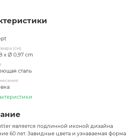
ктеристики
ept
овара (см)
2,8 x Ø 0,97 cm
л
еющая сталь
несения
овка
актеристики
ание
otter является подлинной иконой дизайна
ие 60 лет. Завидные цвета и узнаваемая форма