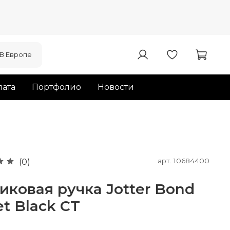
В Европе
ата
Портфолио
Новости
арт.
10684400
(0)
ковая ручка Jotter Bond
et Black CT