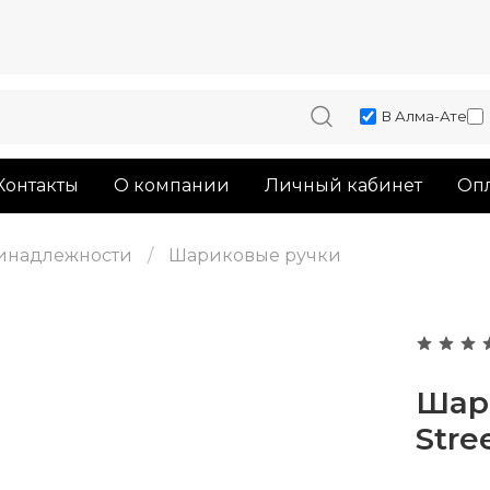
В Алма-Ате
Контакты
О компании
Личный кабинет
Опл
инадлежности
Шариковые ручки
Шари
Stre