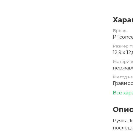
Хара
Бренд
PFconc
Размер т
12,9 x 1
Материа
нержав
Метод на
Гравир
Все хар
Опис
Ручка J
последн