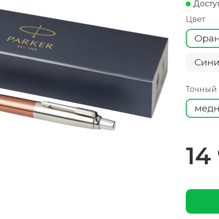
Досту
Цвет
Ора
Cин
Точный
медн
14