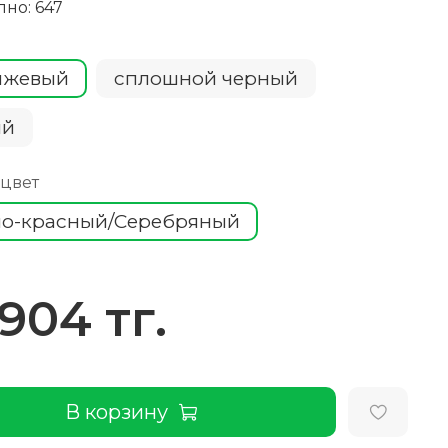
пно: 647
нжевый
сплошной черный
ий
 цвет
о-красный/Серебряный
 904 тг.
В корзину