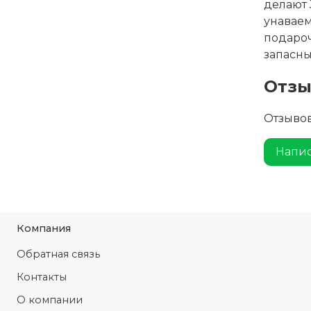
делают 
унаваем
подароч
запасны
Отз
Отзывов
Напис
Компания
Обратная связь
Контакты
О компании