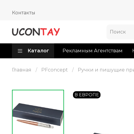
Контакты
Каталог
Рекламным Агентствам
Главная
PFconcept
Ручки и пишущие пр
В ЕВРОПЕ