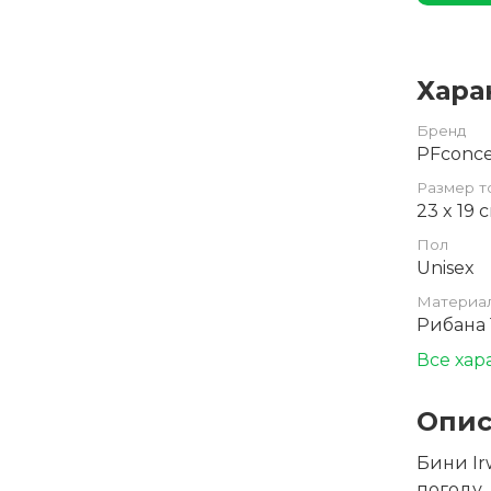
Хара
Бренд
PFconc
Размер т
23 x 19 
Пол
Unisex
Материа
Рибана 
Все хар
Опис
Бини Ir
погоду,