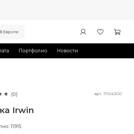
В Европе
ата
Портфолио
Новости
арт.
11104300
(0)
а Irwin
но: 11915