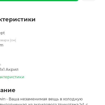
ктеристики
ept
овара (см)
cm
л
1x1 Акрил
актеристики
ание
win - Ваша незаменимая вещь в холодную
 выполненная из акрилового трикотажа 1х1, с