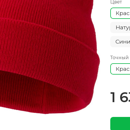
Цвет
Кра
Нату
Cин
Точный
Кра
1 6