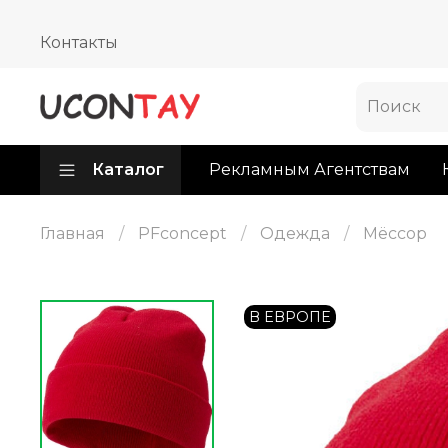
Контакты
Каталог
Рекламным Агентствам
Главная
PFconcept
Одежда
Мёссор
В ЕВРОПЕ