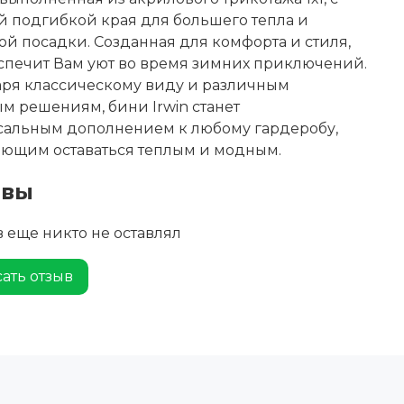
 подгибкой края для большего тепла и
й посадки. Созданная для комфорта и стиля,
спечит Вам уют во время зимних приключений.
аря классическому виду и различным
м решениям, бини Irwin станет
сальным дополнением к любому гардеробу,
яющим оставаться теплым и модным.
ывы
 еще никто не оставлял
ать отзыв