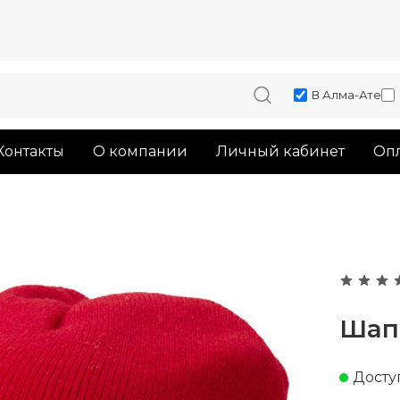
В Алма-Ате
Контакты
О компании
Личный кабинет
Опл
Шапк
Доступ