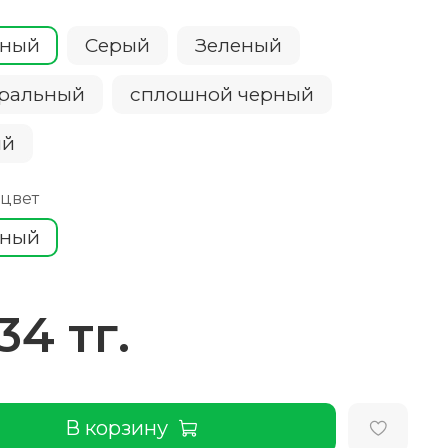
сный
Серый
Зеленый
ральный
сплошной черный
ий
 цвет
сный
34 тг.
В корзину