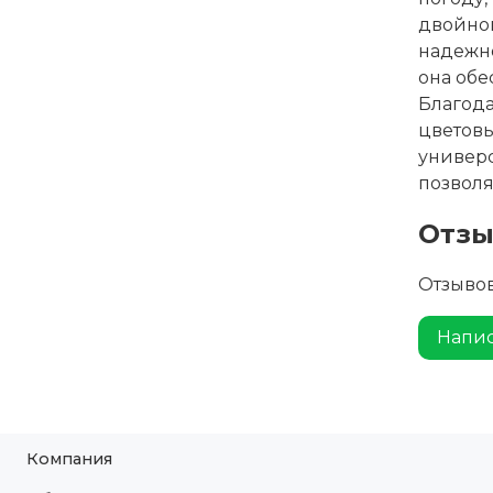
двойной
надежно
она обе
Благод
цветовы
универ
позвол
Отз
Отзывов
Напис
Компания