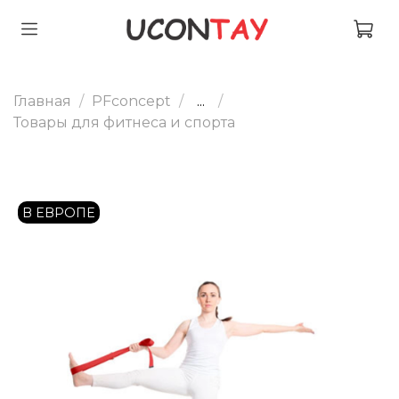
Главная
PFconcept
...
Товары для фитнеса и спорта
В ЕВРОПЕ