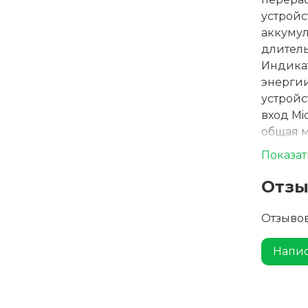
устройс
аккумул
длитель
Индика
энергии
устройс
вход Mi
общая м
кабелем
Показат
длиной 
подароч
Отз
Отзывов
Напис