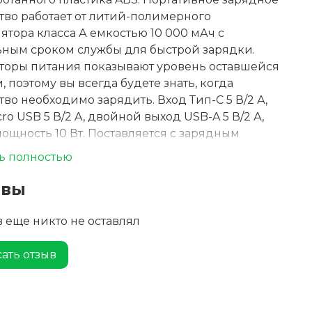
тво работает от литий-полимерного
ятора класса А емкостью 10 000 мАч с
ным сроком службы для быстрой зарядки.
торы питания показывают уровень оставшейся
, поэтому вы всегда будете знать, когда
тво необходимо зарядить. Вход Тип-C 5 В/2 А,
cro USB 5 В/2 A, двойной выход USB-A 5 В/2 А,
ощность 10 Вт. Поставляется с зарядным
 USB-A - Type-C 2 А из термополиэтилена
ь полностью
30 см, инструкцией по эксплуатации и
ной коробкой из крафт-бумаги.
ывы
 еще никто не оставлял
ать отзыв