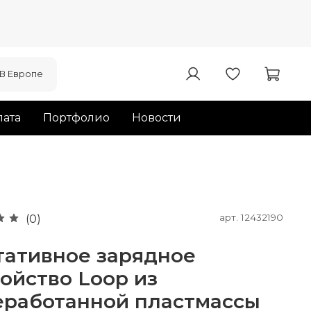
В Европе
ата
Портфолио
Новости
арт.
12432190
(0)
тативное зарядное
ойство Loop из
еработанной пластмассы