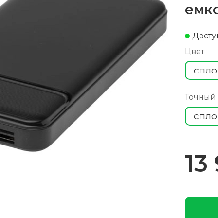
емко
Досту
Цвет
спло
Точный
спло
13 