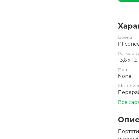
Хара
Бренд
PFconc
Размер т
13,6 x 1,
Пол
None
Материа
Перера
Все хар
Опис
Портати
перераб