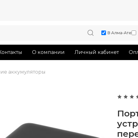
В Алма-Ате
Контакты
О компании
Личный кабинет
Опл
ие аккумуляторы
Пор
устр
пер