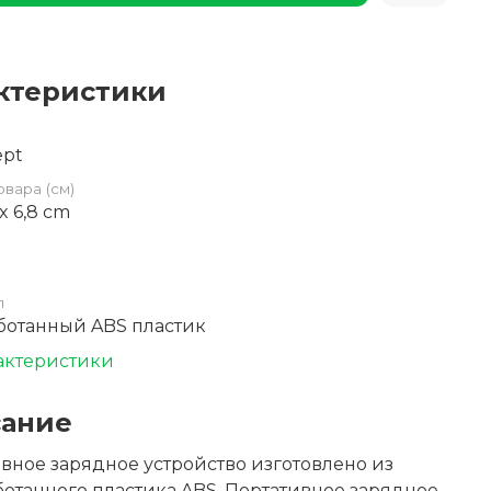
ктеристики
ept
овара (см)
5 x 6,8 cm
л
ботанный ABS пластик
актеристики
ание
вное зарядное устройство изготовлено из
отанного пластика ABS. Портативное зарядное