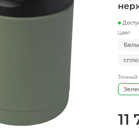
нер
Доступ
Цвет
Бел
спло
Точный
Зеле
11 