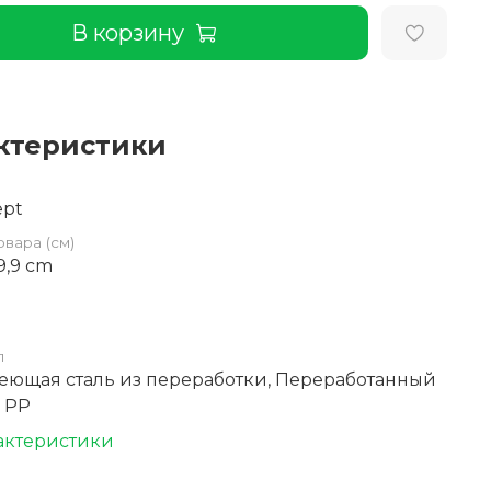
В корзину
ктеристики
ept
овара (см)
 9,9 cm
л
еющая сталь из переработки, Переработанный
 PP
актеристики