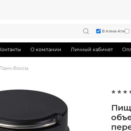
В Алма-Ате
Контакты
О компании
Личный кабинет
Опл
Ланч-боксы
Пищ
объ
пер