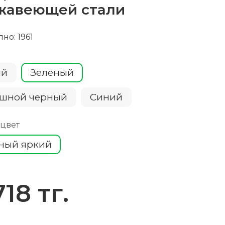
жавеющей стали
но: 1961
ый
Зеленый
шной черный
Cиний
 цвет
ный яркий
718 тг.