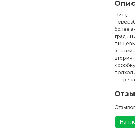
Опис
Пищевой
перераб
более 
традиц
пищевы
контейн
вторичн
коробку
подход
нагрева
Отз
Отзывов
Напис