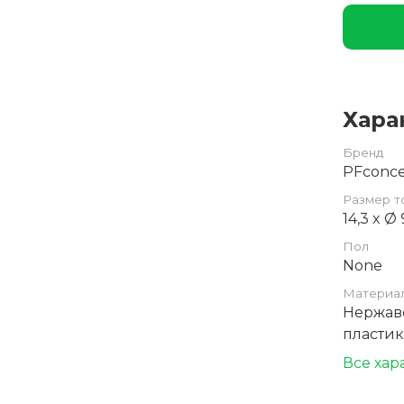
Хара
Бренд
PFconc
Размер т
14,3 x Ø
Пол
None
Материа
Нержав
пластик
Все хар