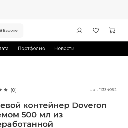
В Европе
ата
Портфолио
Новости
арт.
11334092
(0)
евой контейнер Doveron
емом 500 мл из
еработанной