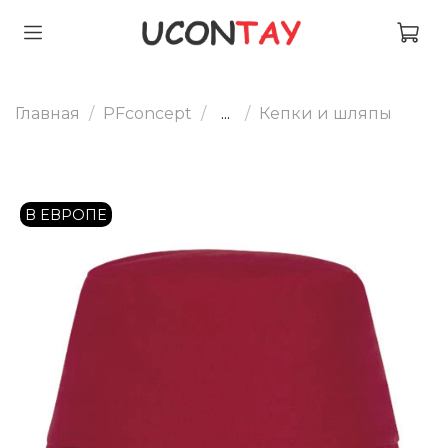
Главная
PFconcept
...
Кепки и шляпы
В ЕВРОПЕ