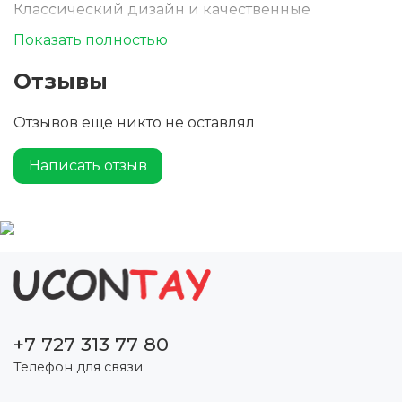
Классический дизайн и качественные
материалы делают ее универсальным
Показать полностью
аксессуаром для любого выхода на улицу.
Защитите себя от солнечных лучей, оставаясь
Отзывы
стильным, с помощью солнцезащитной кепки
Solaris - идеального сочетания моды и
Отзывов еще никто не оставлял
функциональности.
Написать отзыв
+7 727 313 77 80
Телефон для связи