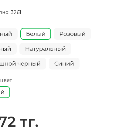
пно: 3261
сный
Белый
Розовый
еный
Натуральный
шной черный
Cиний
 цвет
ый
72 тг.