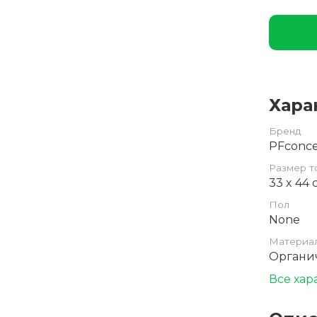
Хара
Бренд
PFconc
Размер т
33 x 44
Пол
None
Материа
Органич
Все хар