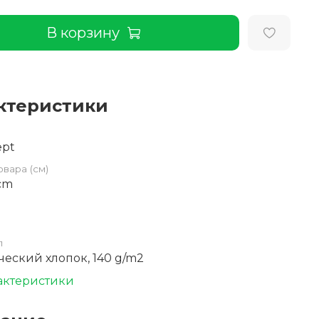
В корзину
ктеристики
ept
овара (см)
 cm
л
еский хлопок, 140 g/m2
актеристики