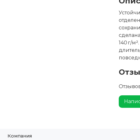
Опис
Устойчи
отделен
сохрани
сделана
140 г/м
длител
повсед
Отз
Отзывов
Напис
Компания