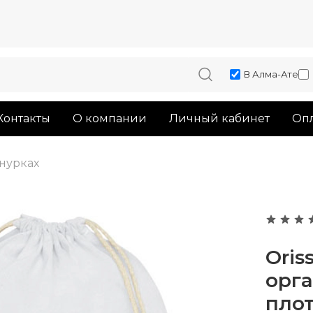
В Алма-Ате
Контакты
О компании
Личный кабинет
Опл
нурках
Oris
орга
плот