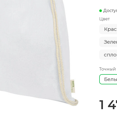
Досту
Цвет
Кра
Зел
спло
Точный
Бел
1 4