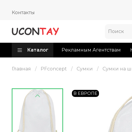
Контакты
Каталог
Рекламным Агентствам
Главная
PFconcept
Сумки
Сумки на ш
В ЕВРОПЕ