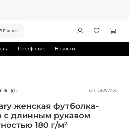
В Европе
ата
Портфолио
Новости
арт.
38087960
(0)
ary женская футболка-
о с длинным рукавом
ностью 180 г/м²