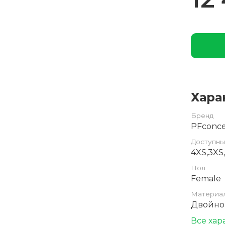
Хара
Бренд
PFconc
Доступны
4XS,3XS,
Пол
Female
Материа
Двойной
Все хар