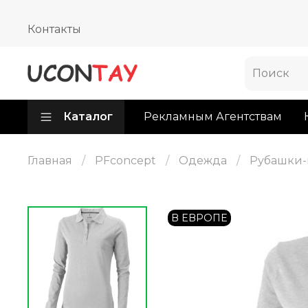
Контакты
Каталог
Рекламным Агентствам
Главная
PFconcept
Одежда
Рубашки-
В ЕВРОПЕ