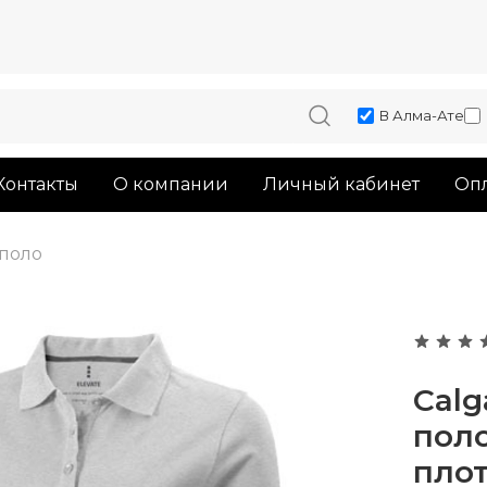
В Алма-Ате
Контакты
О компании
Личный кабинет
Опл
поло
Calg
пол
плот