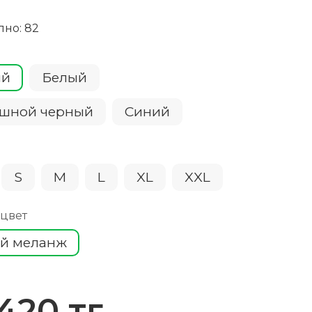
пно: 82
ый
Белый
шной черный
Cиний
S
M
L
XL
XXL
 цвет
й меланж
 420 тг.