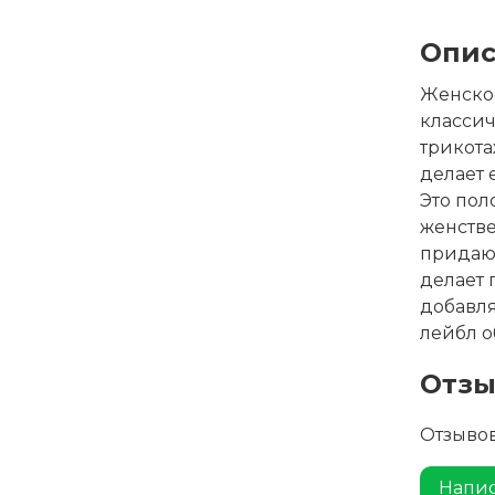
Опис
Женское
класси
трикота
делает 
Это пол
женстве
придают
делает 
добавля
лейбл о
Отз
Отзывов
Напис