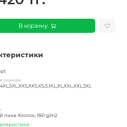
В корзину
ктеристики
ept
е размеры
4XL,5XL,XXS,XXS,XS,S,M,L,XL,XXL,XXL,3XL
л
 пике Хлопок, 180 g/m2
актеристики