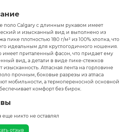
ание
 поло Calgary с длинным рукавом имеет
ческий и изысканный вид и выполнено из
жа пике плотностью 180 г/м² из 100% хлопка, что
его идеальным для круглогодичного ношения.
о имеет приталенный фасон, что придает ему
нный вид, а детали в виде пике-стежков
 изысканность. Атласная лента на горловине
поло прочным, боковые разрезы из атласа
ют мобильности, а термопереносной основной
беспечивает комфорт без бирок.
ывы
 еще никто не оставлял
ать отзыв