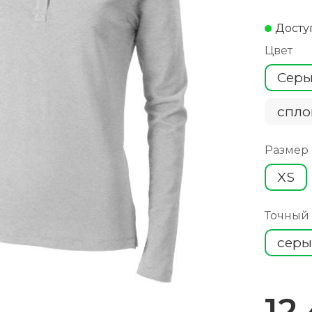
Досту
Цвет
Сер
спло
Размер
XS
Точный
серы
12