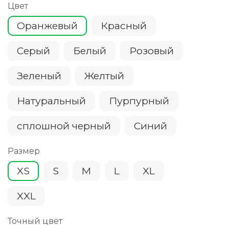
Цвет
Оранжевый
Красный
Серый
Белый
Розовый
Зеленый
Желтый
Натуральный
Пурпурный
сплошной черный
Cиний
Размер
XS
S
M
L
XL
XXL
Точный цвет