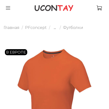
Главная
PFconcept
...
Футболки
В ЕВРОПЕ