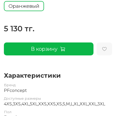
Оранжевый
5 130 тг.
В корзину
Характеристики
Бренд
PFconcept
Доступные размеры
4XS,3XS,4XL,5XL,XXS,XXS,XS,S,M,L,XL,XXL,XXL,3XL
Пол