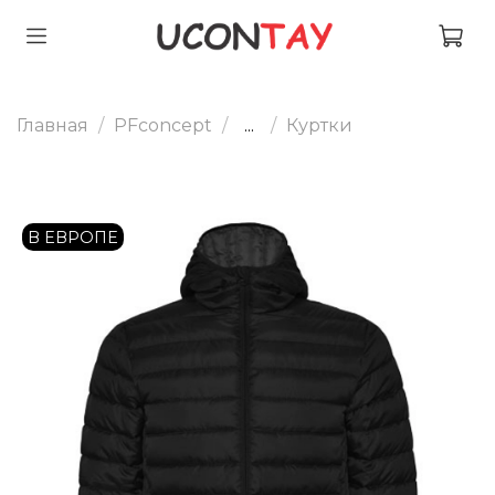
Главная
PFconcept
...
Куртки
В ЕВРОПЕ