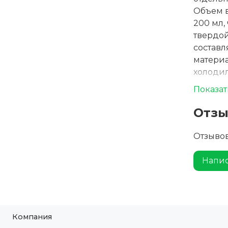
Объем в
200 мл,
твердо
составл
материа
холодил
(сняв к
Показат
посудо
контейн
Отз
печи. Г
Отзывов
Напис
Компания