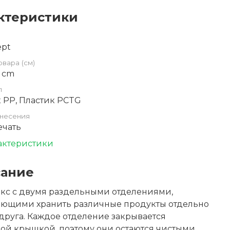
ктеристики
ept
овара (см)
0 cm
л
 PP, Пластик PCTG
несения
ечать
актеристики
ание
кс с двумя раздельными отделениями,
яющими хранить различные продукты отдельно
 друга. Каждое отделение закрывается
ой крышкой, поэтому они остаются чистыми.