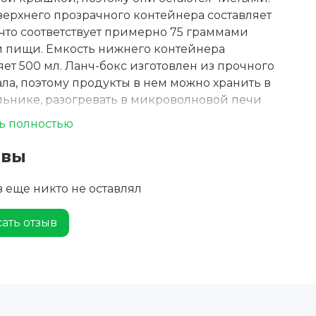
ерхнего прозрачного контейнера составляет
 что соответствует примерно 75 граммами
й пищи. Емкость нижнего контейнера
яет 500 мл. Ланч-бокс изготовлен из прочного
ла, поэтому продукты в нем можно хранить в
ьнике, разогревать в микроволновой печи
рышку), а сам ланч-бокс можно мыть в
ь полностью
моечной машине. Верхний прозрачный
ер нельзя использовать в микроволновой
ывы
ерметичный. Без содержания БФА.
 еще никто не оставлял
ать отзыв