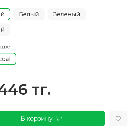
ый
Белый
Зеленый
ий
 цвет
coal
 446 тг.
В корзину