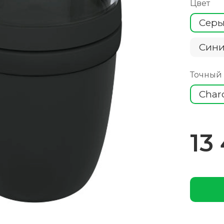
Цвет
Сер
Cин
Точный
Char
13