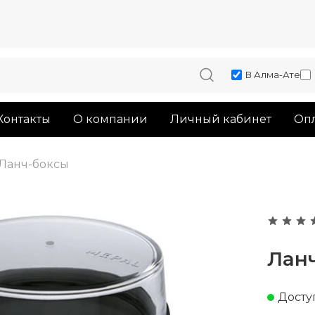
В Алма-Ате
Контакты
О компании
Личный кабинет
Опл
Ланч-боксы
Ланч
Доступ