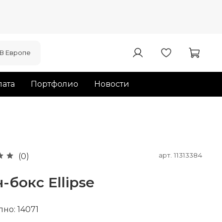
В Европе
ата
Портфолио
Новости
арт.
11313384
(0)
-бокс Ellipse
но: 14071