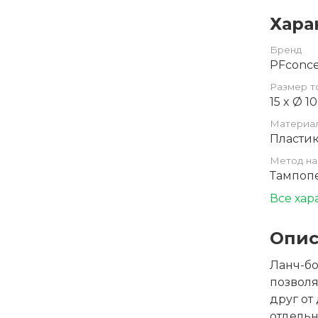
Хара
Бренд
PFconc
Размер т
15 x Ø 1
Материа
Пластик
Метод на
Тампоп
Все хар
Опис
Ланч-бо
позвол
друг от
отдельн