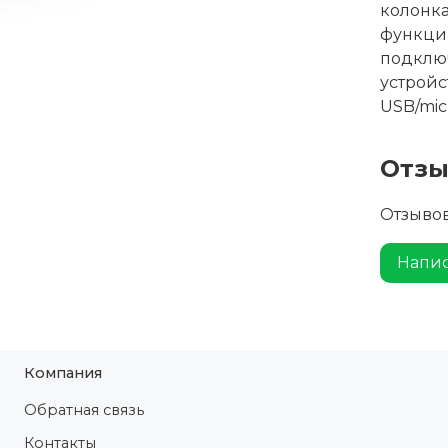
колонка
функции
подклю
устройс
USB/mic
Отз
Отзывов
Напис
Компания
Обратная связь
Контакты