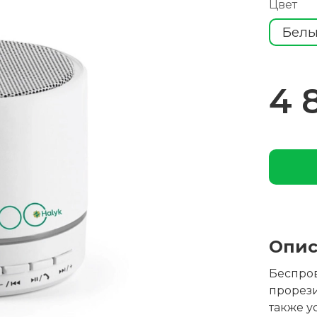
Цвет
Бел
4 
Опис
Беспров
прорези
также у