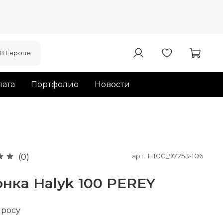
В Европе
ата
Портфолио
Новости
арт.
H100_97253-106
(0)
нка Halyk 100 PEREY
просу