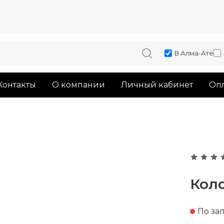
В Алма-Ате
Контакты
О компании
Личный кабинет
Опл
Коло
По за