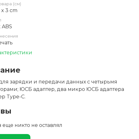
овара (см)
6 x 3 cm
л
к ABS
несения
ечать
актеристики
ание
для зарядки и передачи данных с четырьмя
орами; ЮСБ адаптер, два микро ЮСБ адаптера
ер Type-C.
ывы
 еще никто не оставлял