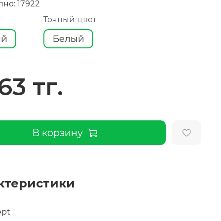
пно: 17922
Точный цвет
ый
Белый
63 тг.
В корзину
ктеристики
ept