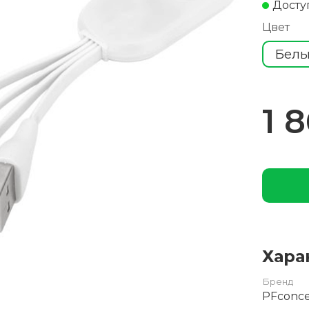
Досту
Цвет
Бел
1 8
Хара
Бренд
PFconc