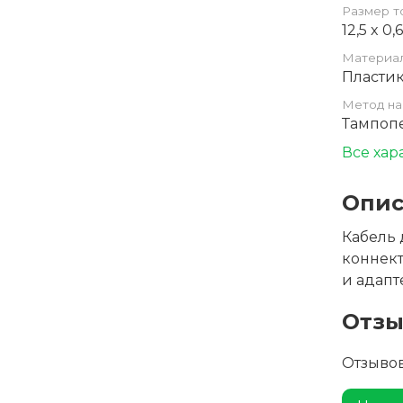
Размер т
12,5 x 0,
Материа
Пласти
Метод на
Тампоп
Все хар
Опис
Кабель 
коннект
и адапт
Отз
Отзывов