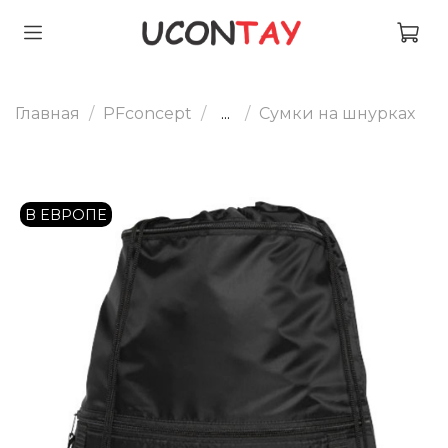
Главная
PFconcept
...
Сумки на шнурках
В ЕВРОПЕ