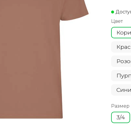
Досту
Цвет
Кор
Кра
Роз
Пур
Cин
Размер
3/4