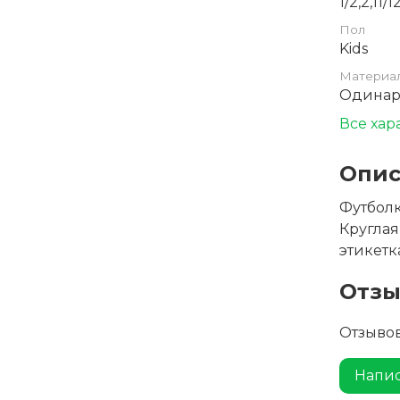
1/2,2,11/1
Пол
Kids
Материа
Одинар
Все хар
Опис
Футболк
Круглая
этикетк
Отз
Отзывов
Напис