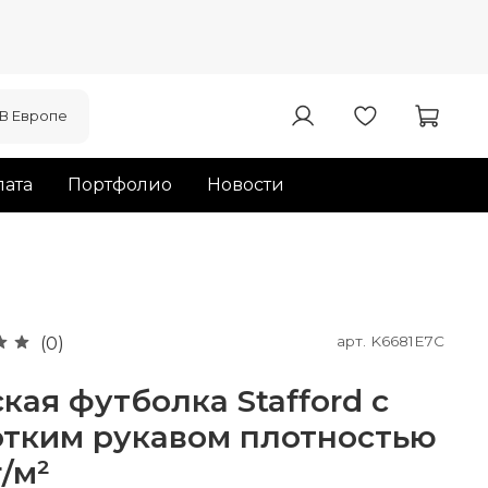
В Европе
ата
Портфолио
Новости
арт.
K6681E7C
(0)
кая футболка Stafford с
отким рукавом плотностью
г/м²