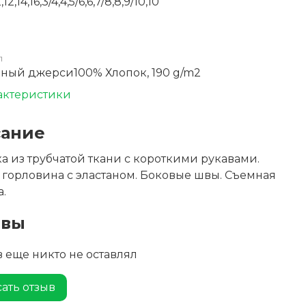
2,12,14,16,3/4,4,5/6,6,7/8,8,9/10,10
л
ный джерси100% Хлопок, 190 g/m2
актеристики
ание
а из трубчатой ткани с короткими рукавами.
 горловина с эластаном. Боковые швы. Съемная
а.
ывы
 еще никто не оставлял
ать отзыв