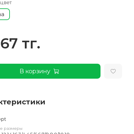
 цвет
ha
267 тг.
В корзину
ктеристики
ept
е размеры