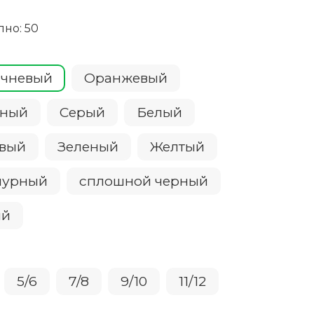
пно: 50
ичневый
Оранжевый
сный
Серый
Белый
овый
Зеленый
Желтый
пурный
сплошной черный
ий
5/6
7/8
9/10
11/12