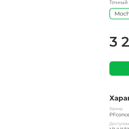
Точный
Moc
3 
Хара
Бренд
PFconc
Доступны